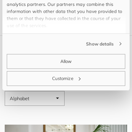
analytics partners. Our partners may combine this
information with other data that you have provided to
them or that they have collected in the course of your
use of the services.
Show details
Menschen
Unser Team in Heidelberg
Allow
Customize
Sortiere nach: