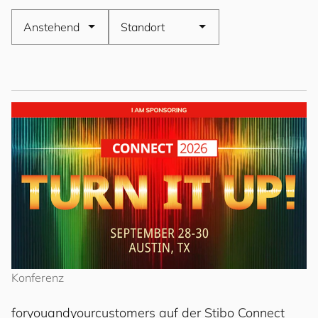
Konferenz
for
you
and
your
cus
to
mers
auf der Stibo Connect