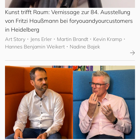
Kunst trifft Raum: Vernissage zur 84. Ausstellung
von Fritzi Haußmann bei
for
you
and
your
cus
to
mers
in Heidelberg
Art Story
･
Jens Erler
･ Martin Brandt
･ Kevin Kramp
･
Hannes Benjamin Weikert
･ Nadine Bajek