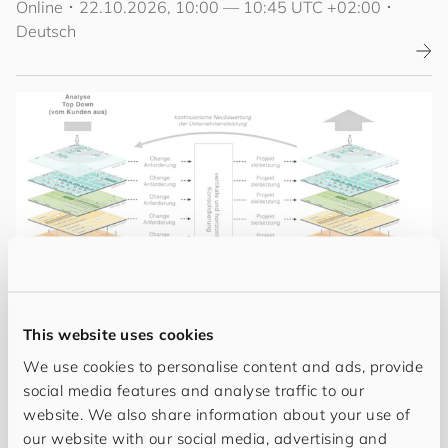
Online
･
22.10.2026, 10:00 — 10:45 UTC +02:00
･
Deutsch
This website uses cookies
Webinar
We use cookies to personalise content and ads, provide
Software-Evaluation mit der Exploded View
social media features and analyse traffic to our
website. We also share information about your use of
Online
･
10.11.2026, 10:00 — 10:45 UTC +01:00
･
our website with our social media, advertising and
Deutsch