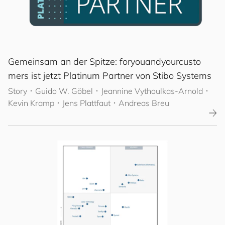
Gemeinsam an der Spitze:
for
you
and
your
cus
to
mers
ist jetzt Platinum Partner von Stibo Systems
Story
･
Guido W. Göbel
･ Jeannine Vythoulkas-Arnold
･
Kevin Kramp
･ Jens Plattfaut
･ Andreas Breu