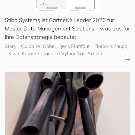
Stibo Systems ist Gartner® Leader 2026 für
Master Data Management Solutions – was das für
Ihre Datenstrategie bedeutet
Story
･
Guido W. Göbel
･ Jens Plattfaut
･ Florian Knaupp
･ Kevin Kramp
･ Jeannine Vythoulkas-Arnold