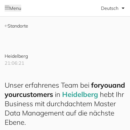
Sprache wäh
Menu
Standorte
Heidelberg
21:06:23
Unser erfahrenes Team bei
for
you
and
your
cus
to
mers
in
Heidelberg
hebt Ihr
Business mit durchdachtem Master
Data Management auf die nächste
Ebene.