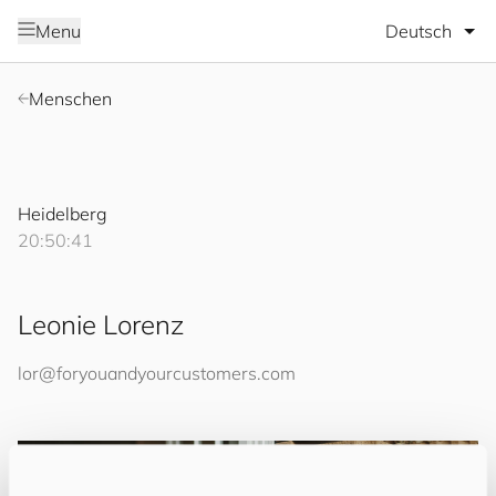
Sprache wäh
Menu
Menschen
Heidelberg
20:50:41
Leonie Lorenz
lor@
for
you
and
your
cus
to
mers
.com