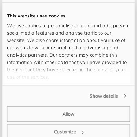
This website uses cookies
We use cookies to personalise content and ads, provide
social media features and analyse traffic to our
website. We also share information about your use of
our website with our social media, advertising and
analytics partners. Our partners may combine this
information with other data that you have provided to
them or that they have collected in the course of your
Mein Name ist
Leonie Lorenz
. Als Business
use of the services.
Consultant bei
for
you
and
your
cus
to
mers
in
Heidelberg bin ich meinen Kunden eine starke
Show details
Partnerin entlang der Digital Information Supply
Chain. Es ist mir wichtig, meine Kunden
Allow
ganzheitlich mit meinem Fachwissen und
technischem Verständnis zu unterstützen, um
Customize
gemeinsame eine wertschöpfende Master Data