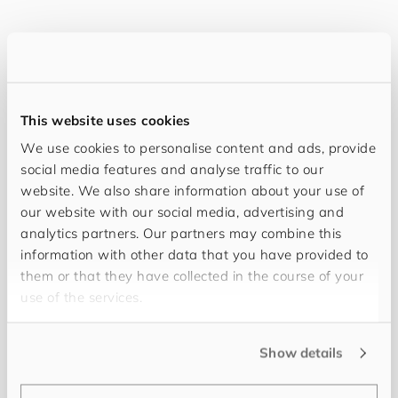
This website uses cookies
We use cookies to personalise content and ads, provide
social media features and analyse traffic to our
website. We also share information about your use of
our website with our social media, advertising and
analytics partners. Our partners may combine this
information with other data that you have provided to
Bettina Pfahler
them or that they have collected in the course of your
Senior UX/UI und Visual Designerin
use of the services.
Gestaltet visuelle Lösungen, die Funktion und
Show details
Ästhetik vereinen und Inhalte erlebbar machen.