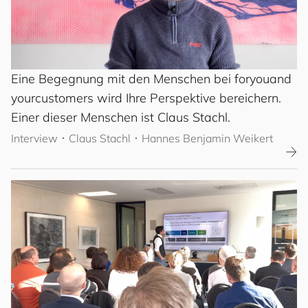
Eine Begegnung mit den Menschen bei
for
you
and
your
cus
to
mers
wird Ihre Perspektive bereichern.
Einer dieser Menschen ist Claus Stachl.
Interview
･
Claus Stachl
･ Hannes Benjamin Weikert