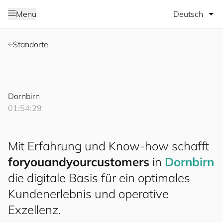
Sprache wäh
Menu
Standorte
Dornbirn
01:54:30
Mit Erfahrung und Know-how schafft
for
you
and
your
cus
to
mers
in
Dornbirn
die digitale Basis für ein optimales
Kundenerlebnis und operative
Exzellenz.