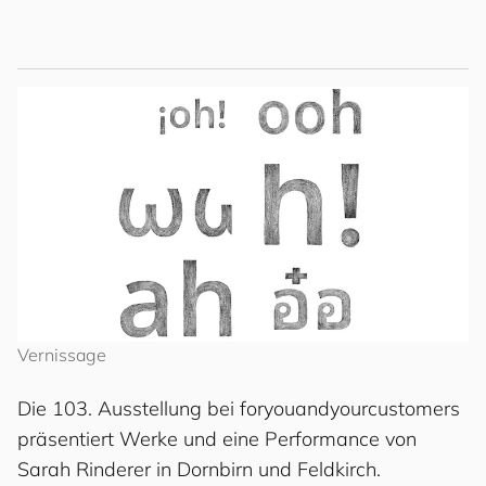
Vernissage
Die 103. Ausstellung bei
for
you
and
your
cus
to
mers
präsentiert Werke und eine Performance von
Sarah Rinderer in Dornbirn und Feldkirch.