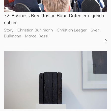
72. Business Breakfast in Baar: Daten erfolgreich
nutzen
Story
･
Christian Bühlmann
･ Christian Leeger
･ Sven
Bullmann
･ Marcel Rossi