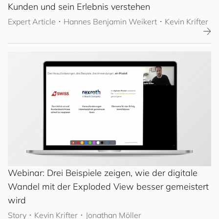
Kunden und sein Erlebnis verstehen
Expert Article
･
Hannes Benjamin Weikert
･ Kevin Krifter
Webinar: Drei Beispiele zeigen, wie der digitale
Wandel mit der Exploded View besser gemeistert
wird
Story
･
Kevin Krifter
･ Jonathan Möller