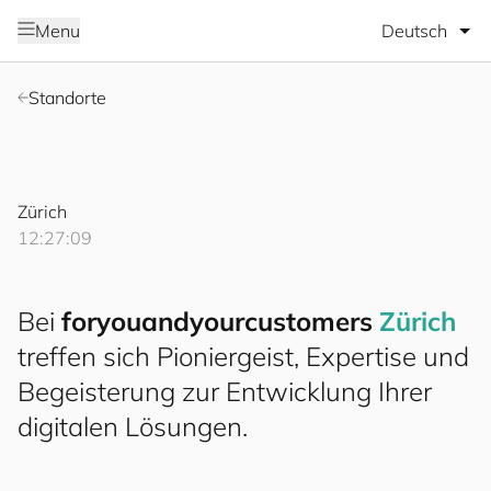
Sprache wäh
Menu
Standorte
Zürich
12:27:10
Bei
for
you
and
your
cus
to
mers
Zürich
treffen sich Pioniergeist, Expertise und
Begeisterung zur Entwicklung Ihrer
digitalen Lösungen.