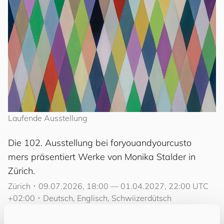
Laufende Ausstellung
Die 102. Ausstellung bei
for
you
and
your
cus
to
mers
präsentiert Werke von Monika Stalder in
Zürich.
Zürich
･
09.07.2026, 18:00 — 01.04.2027, 22:00 UTC
+02:00
･
Deutsch,
Englisch,
Schwiizerdütsch