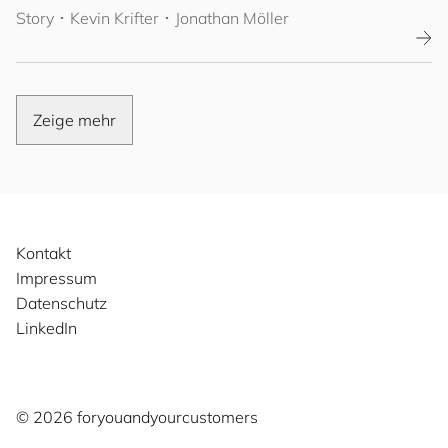
Story
･
Kevin Krifter
･ Jonathan Möller
Zeige mehr
Kontakt
Impressum
Datenschutz
LinkedIn
©️ 2026
for
you
and
your
cus
to
mers