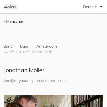
Sprache wäh
Menu
Menschen
Zürich
Baar
Amsterdam
04:25:27
04:25:27
04:25:27
Jonathan Möller
jom@
for
you
and
your
cus
to
mers
.com