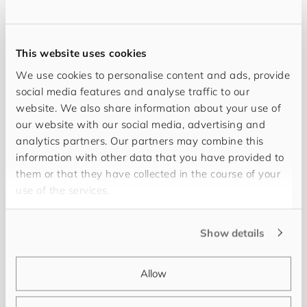
Commerce Re-Platforming - Ihr Leitfaden für
This website uses cookies
modulare Flexibilität im digitalen Wandel
We use cookies to personalise content and ads, provide
Whitepaper
･
Andreas Gutheil
･ Jonathan Möller
･
social media features and analyse traffic to our
Sebastian Immer
website. We also share information about your use of
our website with our social media, advertising and
analytics partners. Our partners may combine this
information with other data that you have provided to
them or that they have collected in the course of your
use of the services.
Show details
Allow