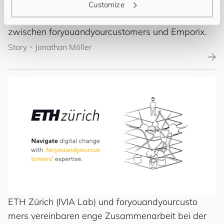
Besseres Commerce zu tieferen Kosten: Unsere
Customize
Kunden profitieren von der Zusammenarbeit
zwischen
for
you
and
your
cus
to
mers
und Emporix.
Story
･
Jonathan Möller
ETH Zürich (IVIA Lab) und
for
you
and
your
cus
to
mers
vereinbaren enge Zusammenarbeit bei der