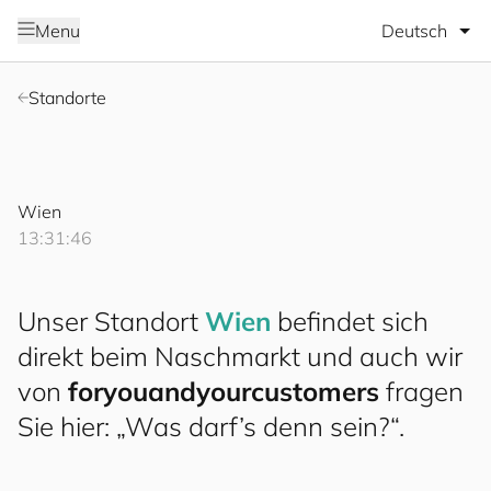
Sprache wäh
Menu
Standorte
Wien
13:31:48
Unser Standort
Wien
befindet sich
direkt beim Naschmarkt und auch wir
von
for
you
and
your
cus
to
mers
fragen
Sie hier: „Was darf’s denn sein?“.