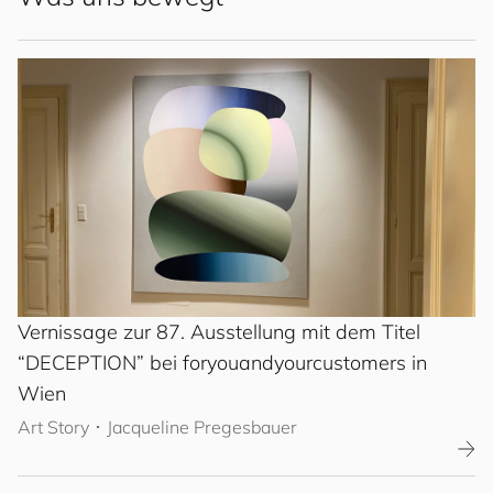
Vernissage zur 87. Ausstellung mit dem Titel
“DECEPTION” bei
for
you
and
your
cus
to
mers
in
Wien
Art Story
･
Jacqueline Pregesbauer