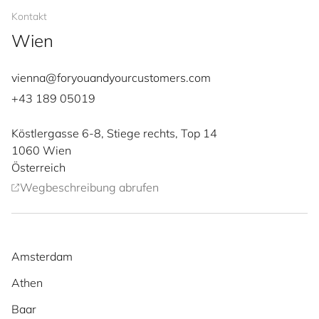
Kontakt
Wien
vienna@
for
you
and
your
cus
to
mers
.com
+43 189 05019
Köstlergasse 6-8, Stiege rechts, Top 14
1060
Wien
Österreich
Wegbeschreibung abrufen
Amsterdam
Athen
Baar