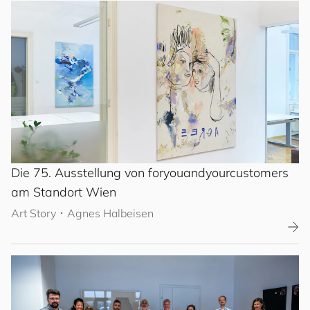
Die 75. Ausstellung von
for
you
and
your
cus
to
mers
am Standort Wien
Art Story
･
Agnes Halbeisen