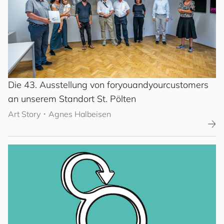
Die 43. Ausstellung von
for
you
and
your
cus
to
mers
an unserem Standort St. Pölten
Art Story
･
Agnes Halbeisen