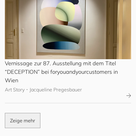
Vernissage zur 87. Ausstellung mit dem Titel
“DECEPTION” bei
for
you
and
your
cus
to
mers
in
Wien
Art Story
･
Jacqueline Pregesbauer
Zeige mehr