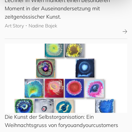
Lechner in Wien markiert einen besonderen
Moment in der Auseinandersetzung mit
zeitgenössischer Kunst.
Art Story
･
Nadine Bajek
Die Kunst der Selbstorganisation: Ein
Weihnachtsgruss von
for
you
and
your
cus
to
mers