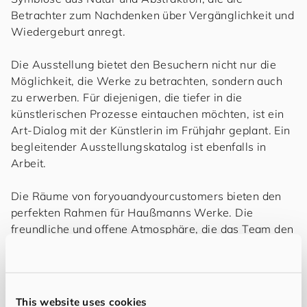
Betrachter zum Nachdenken über Vergänglichkeit und
Wiedergeburt anregt.
Die Ausstellung bietet den Besuchern nicht nur die
Möglichkeit, die Werke zu betrachten, sondern auch
zu erwerben. Für diejenigen, die tiefer in die
künstlerischen Prozesse eintauchen möchten, ist ein
Art-Dialog mit der Künstlerin im Frühjahr geplant. Ein
begleitender Ausstellungskatalog ist ebenfalls in
Arbeit.
Die Räume von
for
you
and
your
cus
to
mers
bieten den
perfekten Rahmen für Haußmanns Werke. Die
freundliche und offene Atmosphäre, die das Team den
Kuratoren und Künstlern entgegenbringt, unterstreicht
den besonderen Geist dieses Ortes. Ein herzliches
Dankeschön geht an alle Beteiligten, die diese
inspirierende Ausstellung ermöglicht haben.
This website uses cookies