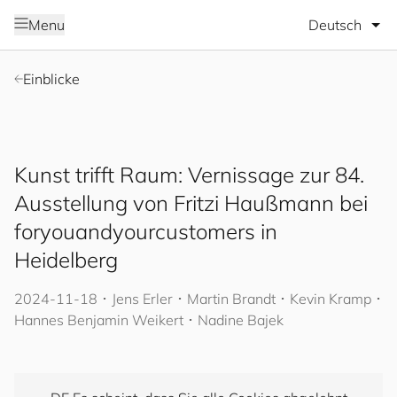
Sprache wäh
Menu
Einblicke
Kunst trifft Raum: Vernissage zur 84.
Ausstellung von Fritzi Haußmann bei
for
you
and
your
cus
to
mers
in
Heidelberg
2024-11-18
･
Jens Erler
･ Martin Brandt
･ Kevin Kramp
･
Hannes Benjamin Weikert
･ Nadine Bajek