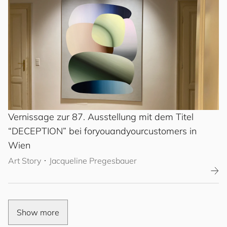
Vernissage zur 87. Ausstellung mit dem Titel
“DECEPTION” bei
for
you
and
your
cus
to
mers
in
Wien
Art Story
･
Jacqueline Pregesbauer
Show more