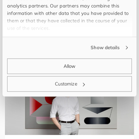
analytics partners. Our partners may combine this
Agnes Halbeisen
information with other data that you have provided to
Full-Stack-Softwareentwicklerin
them or that they have collected in the course of your
use of the services.
Kümmert sich um das Büromanagement unseres
Standortes in Wien.
Show details
Allow
Customize