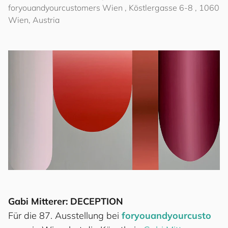
for
you
and
your
cus
to
mers
Wien , Köstlergasse 6-8 , 1060
Wien, Austria
Gabi Mitterer: DECEPTION
Für die 87. Ausstellung bei
for
you
and
your
cus
to