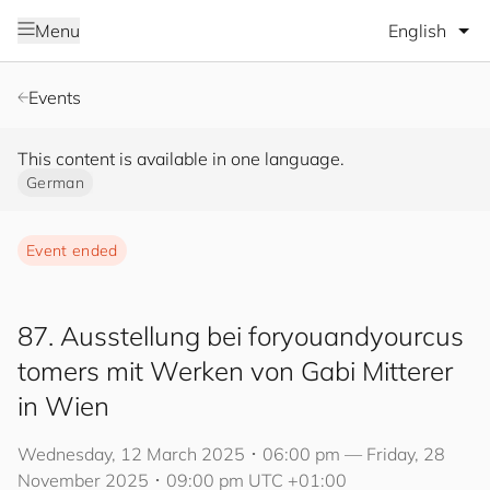
Select lang
Menu
Events
This content is available in one language.
German
Event ended
87. Ausstellung bei
for
you
and
your
cus
to
mers
mit Werken von Gabi Mitterer
in Wien
Wednesday, 12 March 2025 ･ 06:00 pm — Friday, 28
November 2025 ･ 09:00 pm UTC +01:00