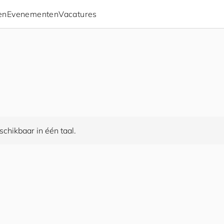
en
Evenementen
Vacatures
chikbaar in één taal.