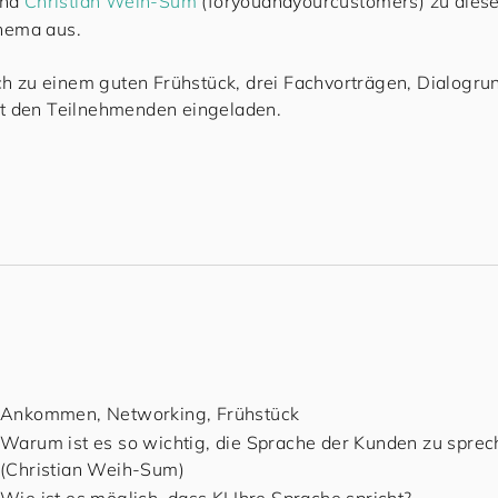
und
Christian Weih-Sum
(
for
you
and
your
cus
to
mers
) zu die
hema aus.
ich zu einem guten Frühstück, drei Fachvorträgen, Dialogr
t den Teilnehmenden eingeladen.
Ankommen, Networking, Frühstück
Warum ist es so wichtig, die Sprache der Kunden zu sprec
(Christian Weih-Sum)