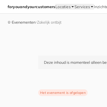
for
you
and
your
cus
to
mers
Locaties
Services
Inzicht
Evenementen
Zakelijk ontbijt
Deze inhoud is momenteel alleen bes
Het evenement is afgelopen