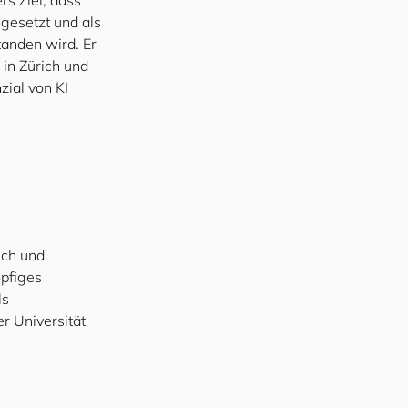
rs Ziel, dass
gesetzt und als
tanden wird. Er
 in Zürich und
zial von KI
ich und
öpfiges
ls
er Universität