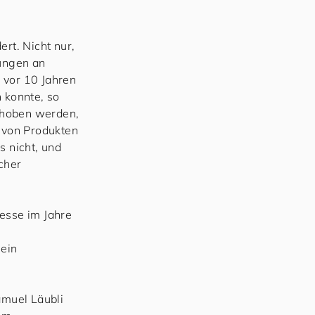
rt. Nicht nur,
rungen an
 vor 10 Jahren
 konnte, so
choben werden,
h von Produkten
s nicht, und
cher
esse im Jahre
 ein
amuel Läubli