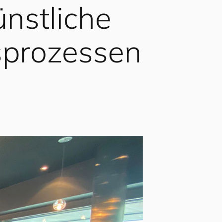
ünstliche
gsprozessen