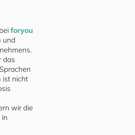
bei
for​you​
n und
ernehmens.
r das
n Sprachen
ist nicht
psis
ern wir die
 in