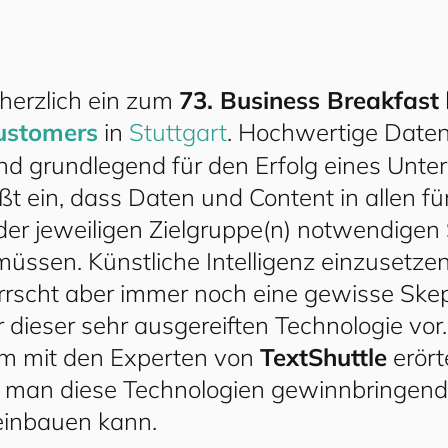
herzlich ein zum
73. Business Breakfast
us​tom​ers
in
Stuttgart
. Hochwertige Date
nd grundlegend für den Erfolg eines Unt
ßt ein, dass Daten und Content in allen fü
der jeweiligen Zielgruppe(n) notwendige
müssen. Künstliche Intelligenz einzusetzen 
rrscht aber immer noch eine gewisse Ske
dieser sehr ausgereiften Technologie vor.
 mit den Experten von
TextShuttle
erört
e man diese Technologien gewinnbringend
einbauen kann.