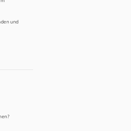
sem
unden und
hen?