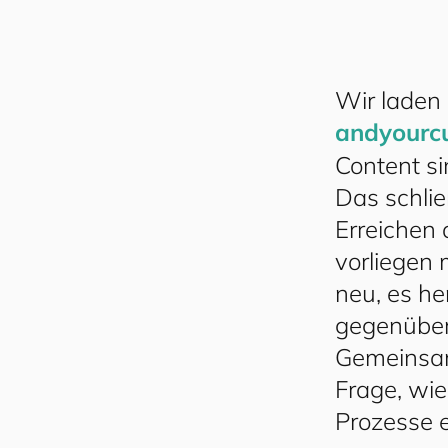
Wir laden 
and​your​c
Content si
Das schlie
Erreichen 
vorliegen 
neu, es he
gegenüber 
Gemeinsam
Frage, wi
Prozesse 