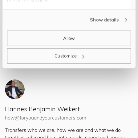
use of the services.
und wie dieser vonstattenging, darüber erfahren Sie
mehr in diesem Video.
Show details
Allow
Customize
Hannes Benjamin Weikert
haw@
for
you
and
your
cus
to
mers
.com
Transfers who we are, how we are and what we do
together, why and how, into words, sound and images.