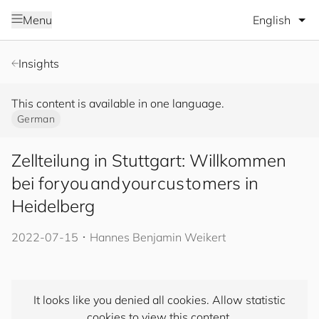
Select lang
Menu
Insights
This content is available in one language.
German
Zellteilung in Stuttgart: Willkommen
bei for you and your cus to mers in
Heidelberg
2022-07-15
･
Hannes Benjamin Weikert
It looks like you denied all cookies. Allow statistic
cookies to view this content.