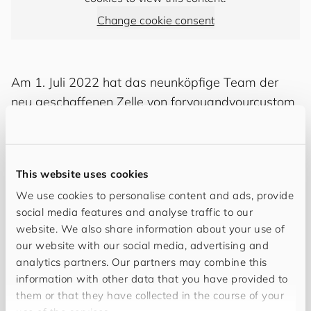
Change cookie consent
Am 1. Juli 2022 hat das neunköpfige Team der
neu geschaffenen Zelle von for​you​and​your​cus​tom​
ers
Heidelberg
seine Arbeit aufgenommen. Das
neue Büro von
for
you
and
your
cus
to
mers
finden Sie
zentral Heidelbergs Altstadt gelegen. In der
This website uses cookies
Hauptstraße 37 freuen sich CEO Jens Erler und
We use cookies to personalise content and ads, provide
seine Kollegen auf Ihren Besuch. Sie sind herzlich
social media features and analyse traffic to our
willkommen!
website. We also share information about your use of
our website with our social media, advertising and
analytics partners. Our partners may combine this
Heidelberg entstand aus einer Teilung unserer Zelle in
information with other data that you have provided to
Stuttgart und ist nicht der erste Cellsplit seit Bestehen
them or that they have collected in the course of your
von
for
you
and
your
cus
to
mers
. Warum es dazu kam