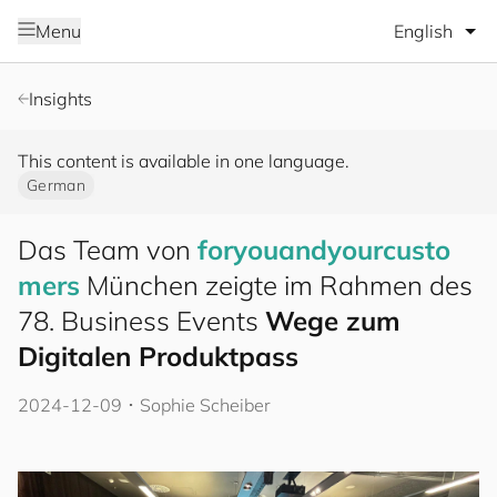
Select lang
Menu
Insights
This content is available in one language.
German
Das Team von
for
you
and
your
cus
to
mers
München zeigte im Rahmen des
78. Business Events
Wege zum
Digitalen Produktpass
2024-12-09
･
Sophie Scheiber