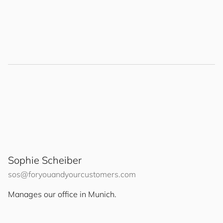
Sophie Scheiber
sos@
for
you
and
your
cus
to
mers
.com
Manages our office in Munich.