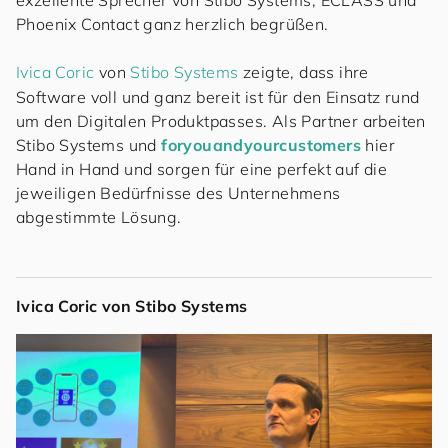
exzellente Sprecher von Stibo Systems, ECLASS und
Phoenix Contact ganz herzlich begrüßen.
Ivica Coric
von
Stibo Systems
zeigte, dass ihre
Software voll und ganz bereit ist für den Einsatz rund
um den Digitalen Produktpasses. Als Partner arbeiten
Stibo Systems und
for
you
and
your
cus
to
mers
hier
Hand in Hand und sorgen für eine perfekt auf die
jeweiligen Bedürfnisse des Unternehmens
abgestimmte Lösung.
Ivica Coric von Stibo Systems