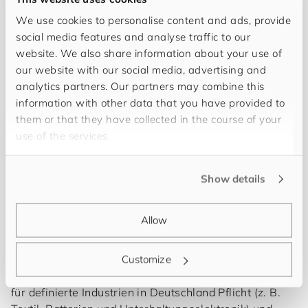
We use cookies to personalise content and ads, provide
social media features and analyse traffic to our
website. We also share information about your use of
our website with our social media, advertising and
analytics partners. Our partners may combine this
information with other data that you have provided to
them or that they have collected in the course of your
use of the services.
Show details
Die wichtigste Frage, die sich Entscheider:innen rund
um den Digitalen Produktpass nun stellen müssen ist
Allow
nicht, ob man sich mit dem Thema auseinandersetzen
möchte, sondern vielmehr: wann?
Customize
Bereits Anfang 2027 werden Digitale Produktpässe
für definierte Industrien in Deutschland Pflicht (z. B.