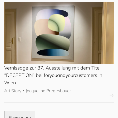
Vernissage zur 87. Ausstellung mit dem Titel
“DECEPTION” bei
for
you
and
your
cus
to
mers
in
Wien
Art Story
･
Jacqueline Pregesbauer
Show more