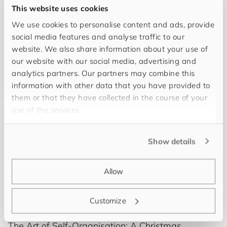
This website uses cookies
We use cookies to personalise content and ads, provide
The 100th exhibition featuring Anita Witek and
social media features and analyse traffic to our
Tina Lechner in Vienna marks a special milestone
website. We also share information about your use of
in the engagement with contemporary art.
our website with our social media, advertising and
Art Story
･
Nadine Bajek
analytics partners. Our partners may combine this
information with other data that you have provided to
them or that they have collected in the course of your
use of the services.
Show details
Allow
Customize
The Art of Self-Organisation: A Christmas