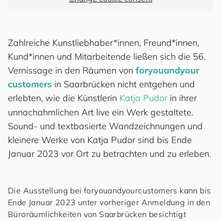
Zahlreiche Kunstliebhaber*innen, Freund*innen,
Kund*innen und Mitarbeitende ließen sich die 56.
Vernissage in den Räumen von
for
you
and
your
cus
to
mers
in Saarbrücken nicht entgehen und
erlebten, wie die Künstlerin
Katja Pudor
in ihrer
unnachahmlichen Art live ein Werk gestaltete.
Sound- und textbasierte Wandzeichnungen und
kleinere Werke von Katja Pudor sind bis Ende
Januar 2023 vor Ort zu betrachten und zu erleben.
Die Ausstellung bei
for
you
and
your
cus
to
mers
kann bis
Ende Januar 2023 unter vorheriger Anmeldung in den
Büroräumlichkeiten von Saarbrücken besichtigt