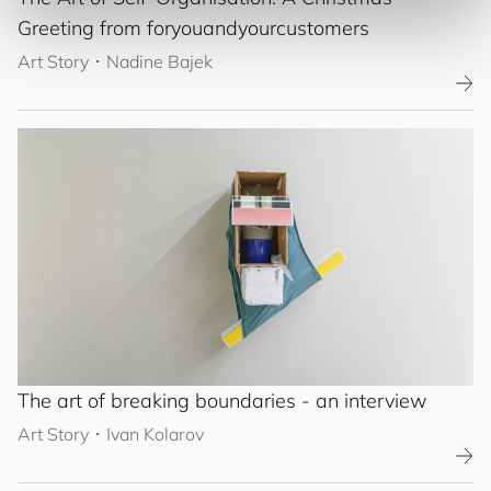
Greeting from
for
you
and
your
cus
to
mers
Art Story
･
Nadine Bajek
The art of breaking boundaries - an interview
Art Story
･
Ivan Kolarov