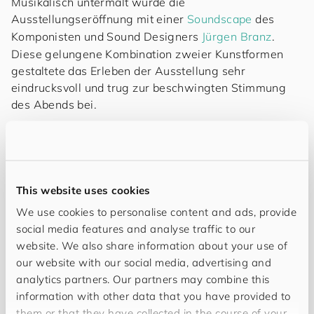
Musikalisch untermalt wurde die
Ausstellungseröffnung mit einer
Soundscape
des
Komponisten und Sound Designers
Jürgen Branz
.
Diese gelungene Kombination zweier Kunstformen
gestaltete das Erleben der Ausstellung sehr
eindrucksvoll und trug zur beschwingten Stimmung
des Abends bei.
Eine Verlosung, mit dem ersten Werk (01/40) von
Daniel Mans aktueller Edition 'Dialogue' als Preis, fand
seinen Höhepunkt, als die strahlende Gewinnerin an
diesem Abend ihr Kunstwerk in Empfang nehmen
This website uses cookies
durfte.
We use cookies to personalise content and ads, provide
social media features and analyse traffic to our
Die aktuelle Ausstellung bei
for
you
and
your
cus
to
website. We also share information about your use of
mers
München wird noch bis Ende des Jahres 2024
our website with our social media, advertising and
dem interessierten Publikum zugänglich sein und kann
analytics partners. Our partners may combine this
sehr gerne - nach vorheriger Anmeldung - besucht
information with other data that you have provided to
werden.
them or that they have collected in the course of your