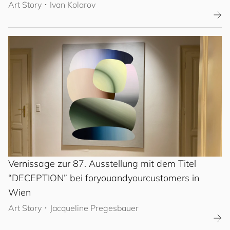
Art Story
･
Ivan Kolarov
Vernissage zur 87. Ausstellung mit dem Titel
“DECEPTION” bei
for
you
and
your
cus
to
mers
in
Wien
Art Story
･
Jacqueline Pregesbauer