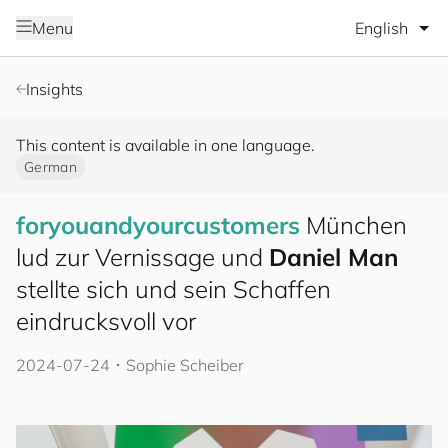
Select lang
Menu
Insights
This content is available in one language.
German
for
you
and
your
cus
to
mers
München
lud zur Vernissage und
Daniel Man
stellte sich und sein Schaffen
eindrucksvoll vor
2024-07-24
･
Sophie Scheiber