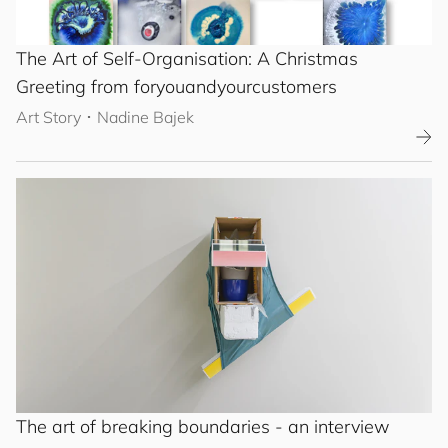
The Art of Self-Organisation: A Christmas
Greeting from
for
you
and
your
cus
to
mers
Art Story
･
Nadine Bajek
The art of breaking boundaries - an interview