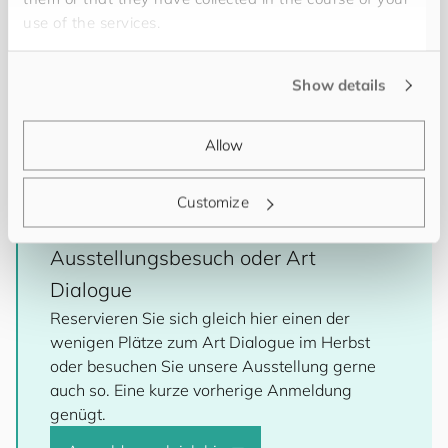
use of the services.
Diesen Herbst ist noch eine
weitere Veranstaltung
im Rahmen der Ausstellung geplant: ein Art Dialogue
zwischen Daniel Man und
Nadine Bajek
, Kuratorin.
Show details
Der Künstler lädt die Gäste im Anschluss zu einer
traditionell fernöstlichen Tee-Zeremonie ein.
Allow
Customize
Gleich hier anmelden -
Ausstellungsbesuch oder Art
Dialogue
Reservieren Sie sich gleich hier einen der
wenigen Plätze zum Art Dialogue im Herbst
oder besuchen Sie unsere Ausstellung gerne
auch so. Eine kurze vorherige Anmeldung
genügt.