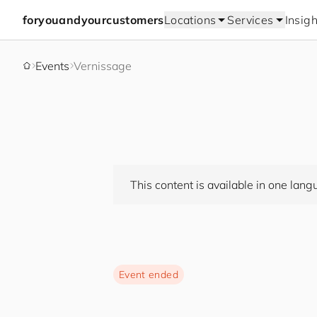
for
you
and
your
cus
to
mers
Locations
Services
Insigh
Events
Vernissage
This content is available in one lang
Event ended