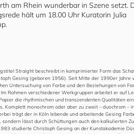
rth am Rhein wunderbar in Szene setzt. D
srede hält um 18.00 Uhr Kuratorin Julia
p.
gstitel Straight beschreibt in komprimierter Form das Scha
stoph Gesing (geboren 1956). Seit Mitte der 1990er Jahre 
schen Untersuchung von Farbe und den Beziehungen von F
. Im Rahmen verschiedener Werkgruppen arbeitet er auf Le
Papier die rhythmischen und transzendenten Qualitäten ein
us. Komplett monochrom oder aber zu zweit – duochrom - i
erbei trägt der in Köln lebende und arbeitende Gesing Farbe
, sondern lässt durch Schüttungen auch den kalkulierten Zuf
983 studierte Christoph Gesing an der Kunstakademie Düs