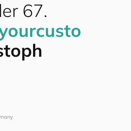
er 67.
your
cus
to
stoph
t
ermany