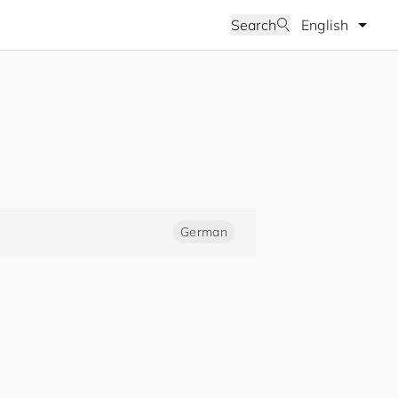
Select langua
Search
German