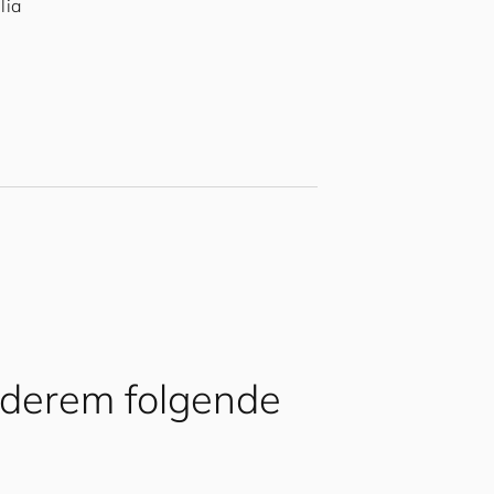
lia
nderem folgende