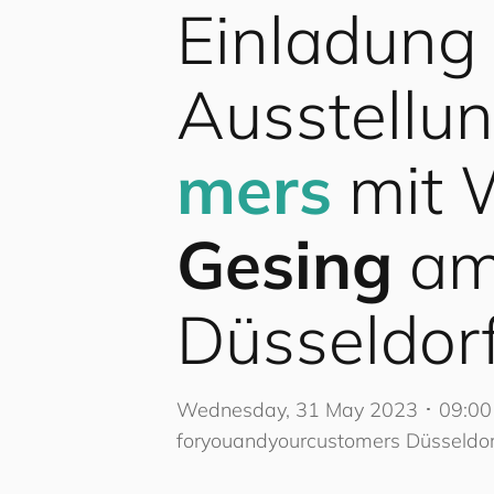
Einladung 
Ausstellu
mers
mit 
Gesing
am
Düsseldorf
Wednesday, 31 May 2023 ･ 09:00
for
you
and
your
cus
to
mers
Düsseldor