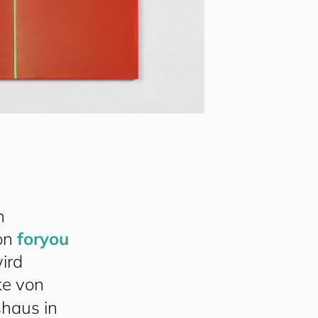
n
on
for
you
ird
ke von
shaus in