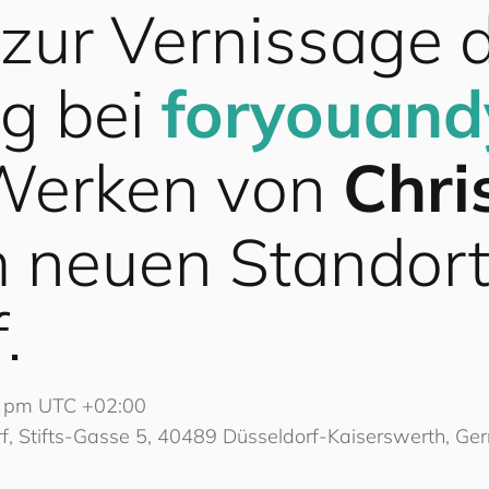
zur Vernissage d
ng bei
for
you
and
Werken von
Chri
 neuen Standor
.
 pm UTC +02:00
f, Stifts-Gasse 5, 40489 Düsseldorf-Kaiserswerth, G