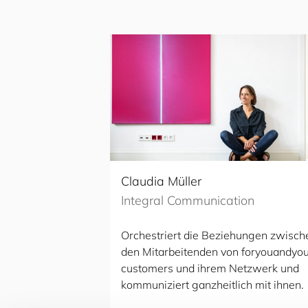
Claudia Müller
Integral Communication
Orchestriert die Beziehungen zwisch
den Mitarbeitenden von
for
you
and
you
cus
to
mers
und ihrem Netzwerk und
kommuniziert ganzheitlich mit ihnen.