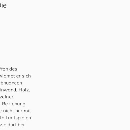
ie
ffen des
widmet er sich
arbnuancen
inwand, Holz,
zelner
n Beziehung
 nicht nur mit
all mitspielen.
seldorf bei