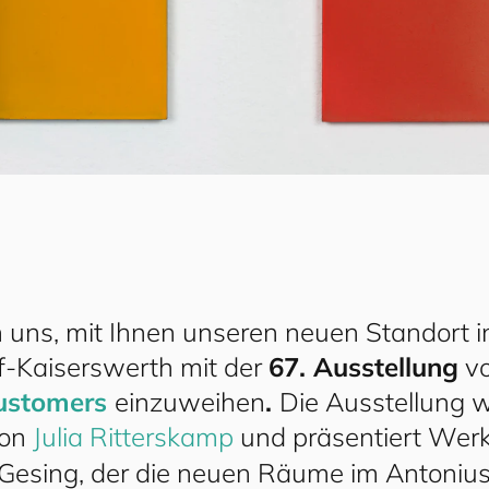
 uns, mit Ihnen unseren neuen Standort i
f-Kaiserswerth mit der
67. Ausstellung
v
us
to
mers
einzuweihen
.
Die Ausstellung w
von
Julia Ritterskamp
und präsentiert Wer
 Gesing, der die neuen Räume im Antoniu