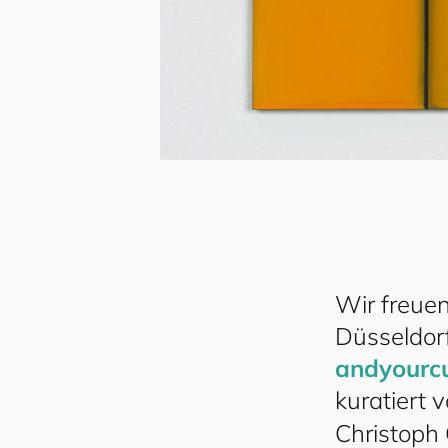
Wir freuen
Düsseldor
and
your
c
kuratiert 
Christoph