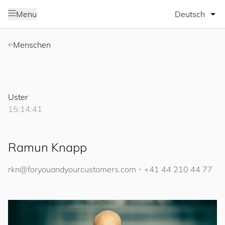
Sprache wäh
Menu
Menschen
Uster
15:14:41
Ramun Knapp
rkn@
for
you
and
your
cus
to
mers
.com
･
+41 44 210 44 77