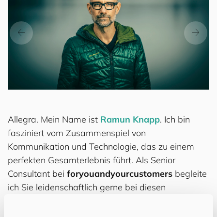
Allegra. Mein Name ist
Ramun Knapp
. Ich bin
fasziniert vom Zusammenspiel von
Kommunikation und Technologie, das zu einem
perfekten Gesamterlebnis führt. Als Senior
Consultant bei
for
you
and
your
cus
to
mers
begleite
ich Sie leidenschaftlich gerne bei diesen
Herausforderungen, basierend auf meiner
langjährigen Erfahrung als Psychologe, Berater