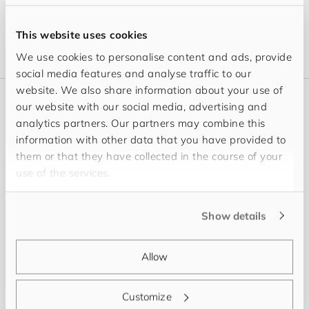
und Co-Geschäftsführer in Branding- und
Kommunikationsagenturen.
This website uses cookies
We use cookies to personalise content and ads, provide
social media features and analyse traffic to our
website. We also share information about your use of
our website with our social media, advertising and
Neues
analytics partners. Our partners may combine this
Meine Beiträge
information with other data that you have provided to
them or that they have collected in the course of your
use of the services.
Show details
Allow
Customize