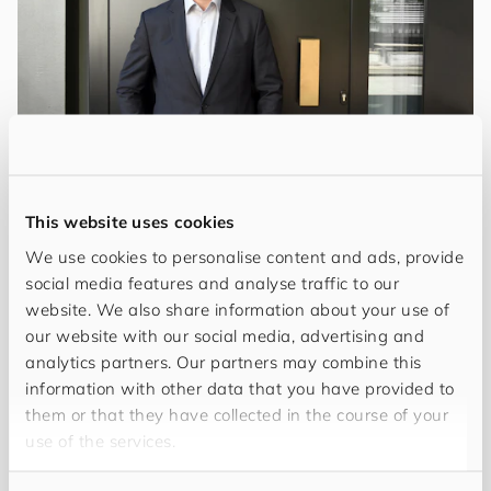
Kevin Kramp
Senior Business Consultant
This website uses cookies
We use cookies to personalise content and ads, provide
Unterstützt Kunden bei der Entwicklung und
social media features and analyse traffic to our
Umsetzung ihrer Stammdatenstrategie.
website. We also share information about your use of
our website with our social media, advertising and
analytics partners. Our partners may combine this
information with other data that you have provided to
them or that they have collected in the course of your
use of the services.