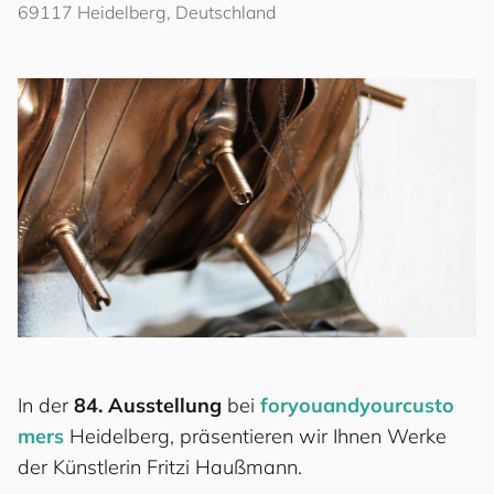
69117 Heidelberg, Deutschland
In der
84. Ausstellung
bei
for
you
and
your
cus
to
mers
Heidelberg, präsentieren wir Ihnen Werke
der Künstlerin Fritzi Haußmann.