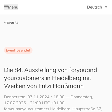
Sprache wäh
Menu
Events
Event beendet
Die 84. Ausstellung von
for
you
and
your
cus
to
mers
in Heidelberg mit
Werken von Fritzi Haußmann
Donnerstag, 07.11.2024 ･ 18:00 — Donnerstag,
17.07.2025 ･ 21:00 UTC +01:00
for
you
and
your
cus
to
mers
Heidelberg, Hauptstraße 37,