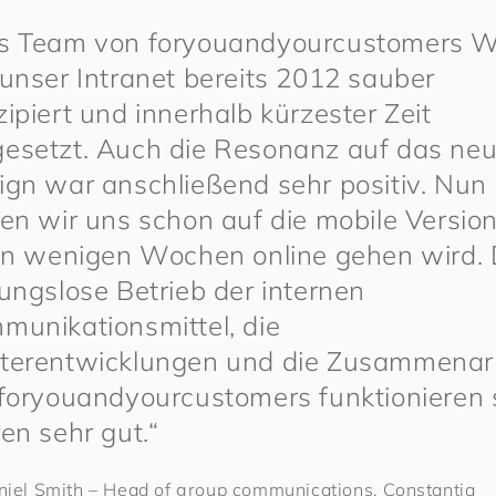
s Team von
for
you
and
your
cus
to
mers
W
 unser Intranet bereits 2012 sauber
ipiert und innerhalb kürzester Zeit
esetzt. Auch die Resonanz auf das ne
ign war anschließend sehr positiv. Nun
en wir uns schon auf die mobile Version
 in wenigen Wochen online gehen wird. 
ungslose Betrieb der internen
munikationsmittel, die
terentwicklungen und die Zusammenar
for
you
and
your
cus
to
mers
funktionieren 
en sehr gut.“
niel Smith – Head of group communications, Constantia