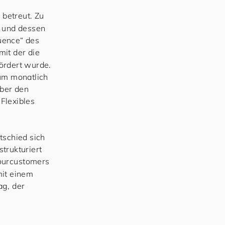
 betreut. Zu
s und dessen
uence“ des
mit der die
ördert wurde.
 um monatlich
Über den
Flexibles
tschied sich
trukturiert
our
cus
to
mers
mit einem
ag, der