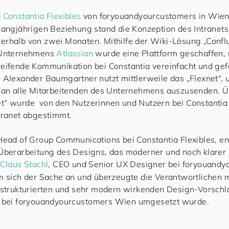
d
Constantia Flexibles
von
for
you
and
your
cus
to
mers
in Wien
langjährigen Beziehung stand die Konzeption des Intranet
erhalb von zwei Monaten. Mithilfe der Wiki-Lösung „Confl
 Unternehmens
Atlassian
wurde eine Plattform geschaffen, 
eifende Kommunikation bei Constantia vereinfacht und gef
 Alexander Baumgartner nutzt mittlerweile das „Flexnet“,
t an alle Mitarbeitenden des Unternehmens auszusenden. 
“ wurde von den Nutzerinnen und Nutzern bei Constantia 
tranet abgestimmt.
Head of Group Communications bei Constantia Flexibles, en
Überarbeitung des Designs, das moderner und noch klarer s
Claus Stachl
, CEO und Senior UX Designer bei
for
you
and
y
m sich der Sache an und überzeugte die Verantwortlichen 
 strukturierten und sehr modern wirkenden Design-Vorschl
 bei
for
you
and
your
cus
to
mers
Wien umgesetzt wurde.