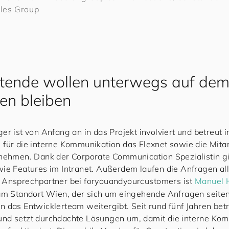
bles Group
itende wollen unterwegs auf de
en bleiben
r ist von Anfang an in das Projekt involviert und betreut i
für die interne Kommunikation das Flexnet sowie die Mita
nehmen. Dank der Corporate Communication Spezialistin gi
ie Features im Intranet. Außerdem laufen die Anfragen alle
 Ansprechpartner bei
for
you
and
your
cus
to
mers
ist
Manuel 
am Standort Wien, der sich um eingehende Anfragen seite
 das Entwicklerteam weitergibt. Seit rund fünf Jahren betr
nd setzt durchdachte Lösungen um, damit die interne Ko