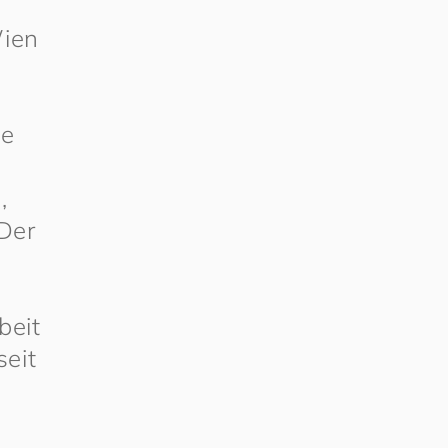
ien
ue
,
Der
beit
seit