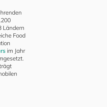
führenden
7.200
18 Ländern
eiche Food
tion
rs
im Jahr
mgesetzt.
trägt
mobilen