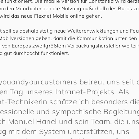
s funktioniert. Die mobile Version für Constantia wird derze
um den Mitarbeitenden die Nutzung außerhalb des Büros zu 
wird das neue Flexnet Mobile online gehen.
t soll es deshalb stetig neue Weiterentwicklungen und Fea
Mobilversionen geben, damit die Kommunikation unter den
n von Europas zweitgrößtem Verpackungshersteller weiterh
d gut durchdacht funktioniert.
you
and
your
cus
to
mers
betreut uns seit
en Tag unseres Intranet-Projekts. Als
ht-Technikerin schätze ich besonders di
fessionelle und sympathische Begleitun
ch Manuel Hanel und sein Team, die uns
tag mit dem System unterstützen, uns