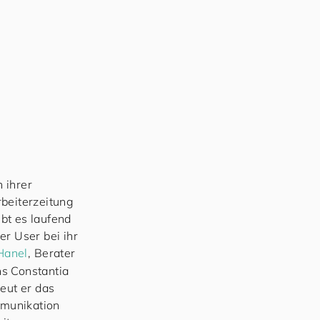
m
n ihrer
rbeiterzeitung
bt es laufend
r User bei ihr
Hanel
, Berater
ns Constantia
eut er das
mmunikation