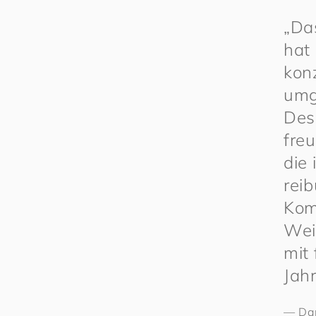
„Da
hat
konz
umg
Des
freu
die
reib
Kom
Wei
mit
Jahr
—
Da