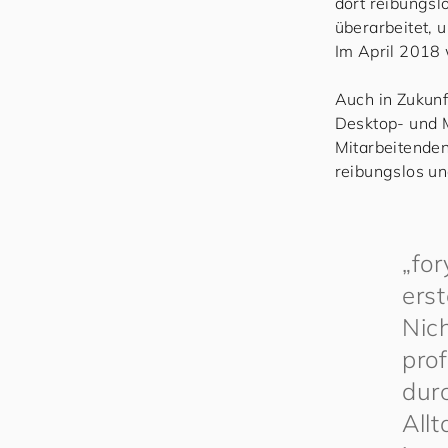
dort reibungslo
überarbeitet, 
Im April 2018 
Auch in Zukunf
Desktop- und 
Mitarbeitende
reibungslos un
„
for
erst
Nic
pro
dur
All