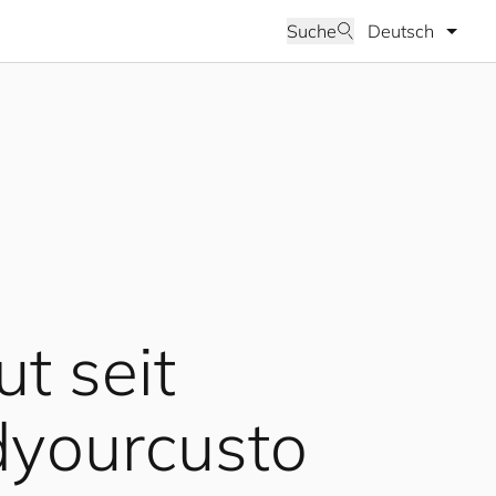
Sprache wähle
Suche
ut seit
d
your
cus
to