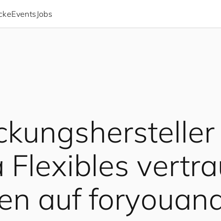
icke
Events
Jobs
ckungshersteller
 Flexibles vertra
ren auf
for
you
an