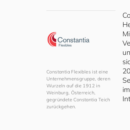
Co
He
Mi
Ve
un
si
20
Constantia Flexibles ist eine
Se
Unternehmensgruppe, deren
Wurzeln auf die 1912 in
im
Weinburg, Österreich,
In
gegründete Constantia Teich
zurückgehen.