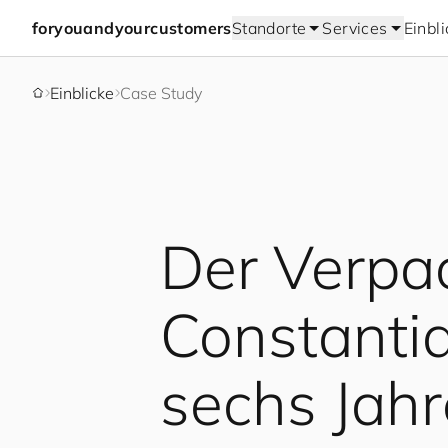
for
you
and
your
cus
to
mers
Standorte
Services
Einbl
Einblicke
Case Study
Der Verpa
Constantia
sechs Jah