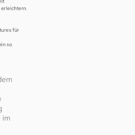
it
erleichtern.
tures für
in so
 dem
e
g
 im