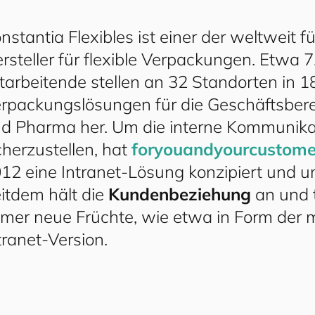
nstantia Flexibles ist einer der weltweit 
rsteller für flexible Verpackungen. Etwa 
tarbeitende stellen an 32 Standorten in 
rpackungslösungen für die Geschäftsber
d Pharma her. Um die interne Kommunika
cherzustellen, hat
for
you
and
your
cus
to
me
12 eine Intranet-Lösung konzipiert und u
itdem hält die
Kundenbeziehung
an und 
mer neue Früchte, wie etwa in Form der 
tranet-Version.