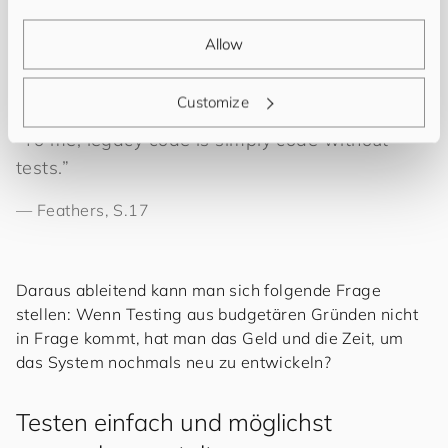
Michael Feathers geht auf dieses Problem in seinem
Buch
Working Effectively with Legacy Code
ein,
Allow
welches sich mit der Wartung und eventueller Ablöse
von ungetesteten Systemen beschäftigt:
Customize
“To me, legacy code is simply code without
tests.”
—
Feathers, S.17
Daraus ableitend kann man sich folgende Frage
stellen: Wenn Testing aus budgetären Gründen nicht
in Frage kommt, hat man das Geld und die Zeit, um
das System nochmals neu zu entwickeln?
Testen einfach und möglichst