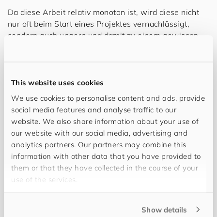
Da diese Arbeit relativ monoton ist, wird diese nicht
nur oft beim Start eines Projektes vernachlässigt,
sondern auch ungern und damit zu einem gewissen
Grad auch ungenau durchgeführt. Frei nach dem
Motto: Was unangenehm ist, wird vermieden.
This website uses cookies
Projekte ohne Testkonzepte können
We use cookies to personalise content and ads, provide
teuer werden
social media features and analyse traffic to our
website. We also share information about your use of
our website with our social media, advertising and
Mit der Zeit vervielfachen sich die Anforderungen und
analytics partners. Our partners may combine this
somit die Anzahl der Codezeilen. Kaum eine Person
information with other data that you have provided to
hat mehr ein ganzheitliches Verständnis des
them or that they have collected in the course of your
bestehenden Systems. Daraus folgt: Je länger ein
use of the services.
Projekt ohne Teststrategie fährt, desto kostspieliger
und komplexer wird die nachträgliche Einführung.
Show details