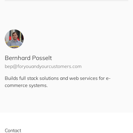
Bernhard Posselt
bep@
for
you
and
your
cus
to
mers
.com
Builds full stack solutions and web services for e-
commerce systems.
Contact