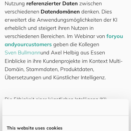
Nutzung
referenzierter Daten
zwischen
verschiedenen
Datendomänen
denken. Dies
erweitert die Anwendungsmöglichkeiten der KI
erheblich und steigert ihren Nutzen in
verschiedenen Bereichen. Im Webinar von
for
you
and
your
cus
to
mers
geben die Kollegen
Sven Bullmann
und
Axel Helbig
aus
Essen
Einblicke in ihre Kundenprojekte im Kontext Multi-
Domäin, Stammdaten, Produktdaten,
Übersetzungen und Künstlicher Intelligenz.
Die Fähigkeit einer künstlichen Intelligenz (KI),
referenzierte Daten zwischen verschiedenen
Domänen zu nutzen, ist nicht zu überschätzen. Je nach
Anwendungsfall, lassen sich damit eine Reihe von
Problemstellungen lösen.
This website uses cookies