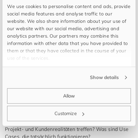
We use cookies to personalise content and ads, provide
Modelle können besser kalibrieren und validieren.
social media features and analyse traffic to our
Dies führt zu präziseren und zuverlässigeren
website. We also share information about your use of
Auskünften (e.g. für Chatbots) und
our website with our social media, advertising and
Entscheidungsvorlagen.
analytics partners. Our partners may combine this
Muster und Zusammenhänge werden sichtbar, die
information with other data that you have provided to
innerhalb einer einzelnen Domäne nicht
them or that they have collected in the course of your
offensichtlich sind.
use of the services.
Vielfältige Datenquellen erhöhen die Robustheit,
die KI funktioniert in verschiedenen Kontexten und
unter unterschiedlichen Bedingungen besser.
Show details
Synergien werden genutzt.
Effiziente Datennutzung zahlt auf alle Themen
Allow
rund um Nachhaltigkeit ein.
...
Customize
Was passiert, wenn diese Möglichkeiten auf die
Projekt- und Kundenrealitäten treffen? Was sind Use
Cases, die tatsächlich funktionieren?