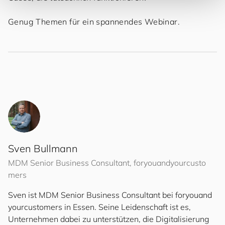
Genug Themen für ein spannendes Webinar.
Sven Bullmann
MDM Senior Business Consultant,
for
you
and
your
cus
to
mers
Sven ist MDM Senior Business Consultant bei
for
you
and
your
cus
to
mers
in Essen. Seine Leidenschaft ist es,
Unternehmen dabei zu unterstützen, die Digitalisierung