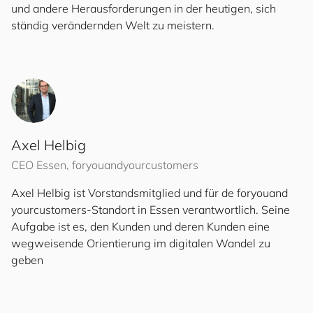
und andere Herausforderungen in der heutigen, sich
ständig verändernden Welt zu meistern.
Axel Helbig
CEO Essen,
for
you
and
your
cus
to
mers
Axel Helbig ist Vorstandsmitglied und für de
for
you
and
your
cus
to
mers
-Standort in Essen verantwortlich. Seine
Aufgabe ist es, den Kunden und deren Kunden eine
wegweisende Orientierung im digitalen Wandel zu
geben