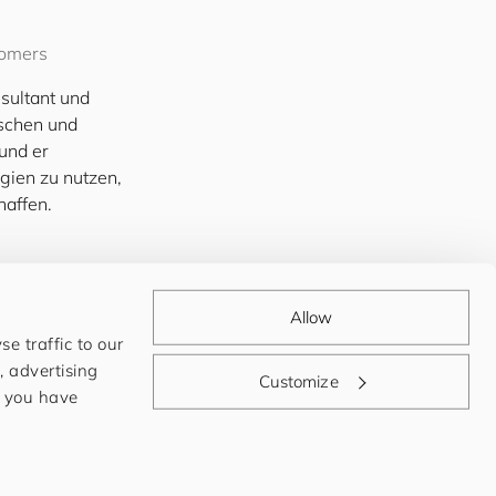
o
mers
sultant und
nschen und
und er
gien zu nutzen,
haffen.
Allow
e traffic to our
, advertising
Customize
t you have
t
Imprint
Privacy Policy
LinkedIn