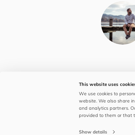
This website uses cookie
We use cookies to persona
website. We also share in
and analytics partners. O
provided to them or that t
©️ 2026
for
you
and
your
cus
to
mers
Show details