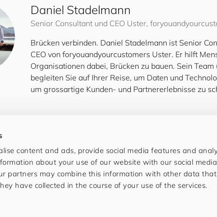
Daniel Stadelmann
Senior Consultant und CEO Uster,
for
you
and
your
cus
t
Brücken verbinden. Daniel Stadelmann ist Senior Con
CEO von
for
you
and
your
cus
to
mers
Uster. Er hilft Me
Organisationen dabei, Brücken zu bauen. Sein Team 
begleiten Sie auf Ihrer Reise, um Daten und Technolo
um grossartige Kunden- und Partnererlebnisse zu sc
s
lise content and ads, provide social media features and analys
formation about your use of our website with our social media
ur partners may combine this information with other data tha
hey have collected in the course of your use of the services.
Contac