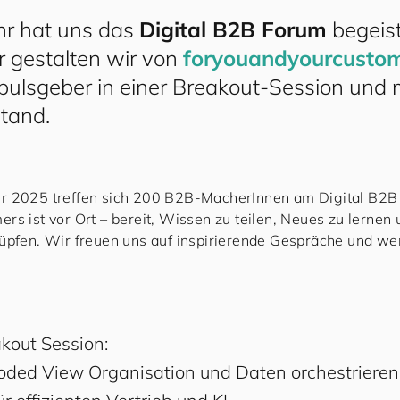
hr hat uns das
Digital B2B Forum
begeist
r gestalten wir von
for
you
and
your
cus
to
m
mpulsgeber in einer Breakout-Session und 
tand.
r 2025 treffen sich 200 B2B-MacherInnen am Digital B2
ers
ist vor Ort – bereit, Wissen zu teilen, Neues zu lerne
üpfen. Wir freuen uns auf inspirierende Gespräche und wer
.
kout Session:
loded View Organisation und Daten orchestrieren 