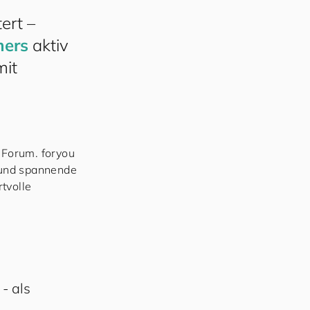
ert –
ers
aktiv
mit
B Forum.
for
you
n und spannende
tvolle
- als