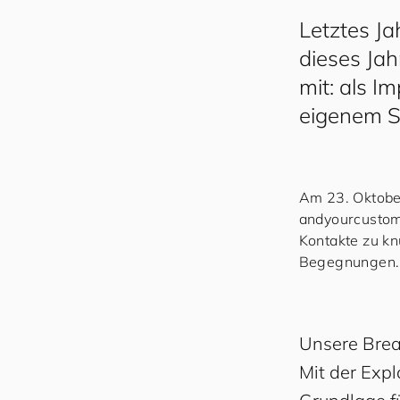
Letztes Ja
dieses Jah
mit: als I
eigenem S
Am 23. Oktobe
and
your
cus
to
m
Kontakte zu kn
Begegnungen
Unsere Brea
Mit der Exp