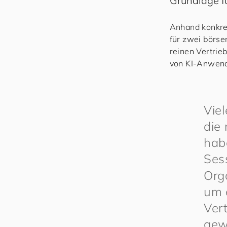
Grundlage fü
Anhand konkret
für zwei börs
reinen Vertrie
von KI-Anwen
Vie
die
habe
Ses
Org
um e
Vert
gew