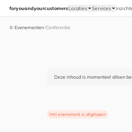
for
you
and
your
cus
to
mers
Locaties
Services
Inzicht
Evenementen
Conferentie
Deze inhoud is momenteel alleen bes
Het evenement is afgelopen