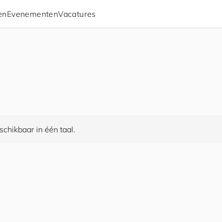
en
Evenementen
Vacatures
chikbaar in één taal.