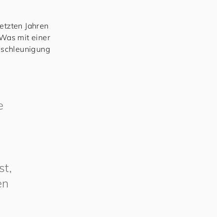
etzten Jahren
Was mit einer
Beschleunigung
e
st,
en