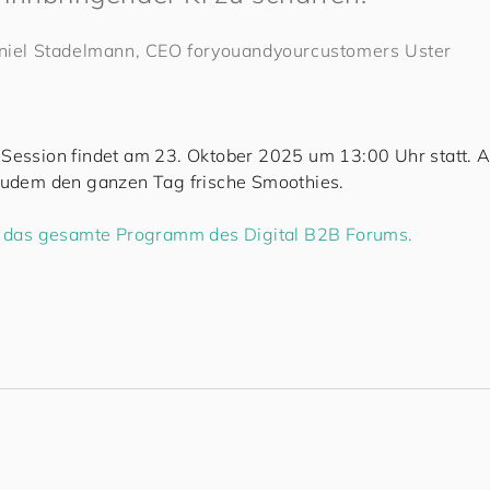
niel Stadelmann, CEO
for
you
and
your
cus
to
mers
Uster
 Session findet am 23. Oktober 2025 um 13:00 Uhr statt. 
zudem den ganzen Tag frische Smoothies.
du das gesamte Programm des Digital B2B Forums.