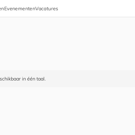
en
Evenementen
Vacatures
chikbaar in één taal.