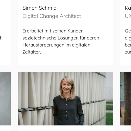
Simon Schmid
Ka
Digital Change Architect
UX
Erarbeitet mit seinen Kunden
Ges
ch
soziotechnische Lösungen für deren
di
.
Herausforderungen im digitalen
be
Zeitalter.
zu