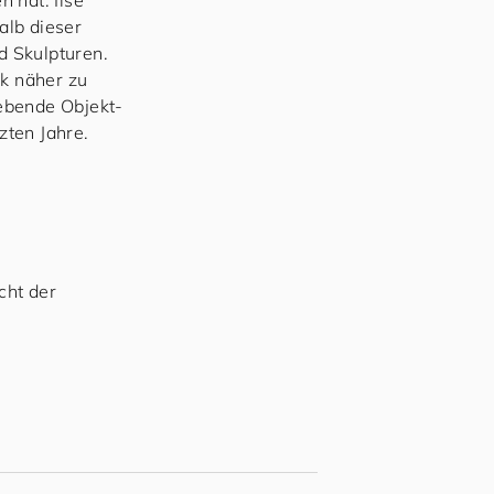
 hat. Ilse
alb dieser
d Skulpturen.
ck näher zu
lebende Objekt-
zten Jahre.
cht der