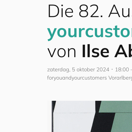
Die 82. Au
your
cus
to
von
Ilse A
zaterdag, 5 oktober 2024 ･ 18:00
for
you
and
your
cus
to
mers
Vorarlber