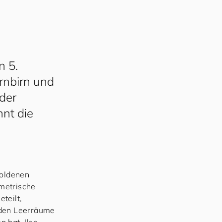
n 5.
rnbirn und
der
nnt die
Goldenen
ometrische
teilt,
nden Leerräume