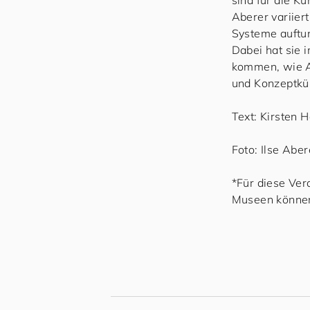
sind für die 
Aberer variier
Systeme auftun
Dabei hat sie 
kommen, wie Ab
und Konzeptkü
Text: Kirsten H
Foto: Ilse Abe
*Für diese Ver
Museen können