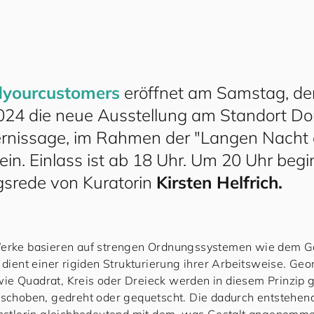
d
your
cus
to
mers
eröffnet am Samstag, de
024 die neue Ausstellung am Standort Do
Vernissage, im Rahmen der "Langen Nacht 
in. Einlass ist ab 18 Uhr. Um 20 Uhr begi
gsrede von Kuratorin
Kirsten Helfrich.
Werke basieren auf strengen Ordnungssystemen wie dem 
r dient einer rigiden Strukturierung ihrer Arbeitsweise. Ge
e Quadrat, Kreis oder Dreieck werden in diesem Prinzip ge
erschoben, gedreht oder gequetscht. Die dadurch entstehe