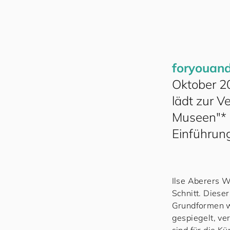
for
you
an
Oktober 2
lädt zur 
Museen"* e
Einführun
Ilse Aberers 
Schnitt. Diese
Grundformen wi
gespiegelt, v