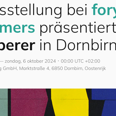
sstellung bei
for
mers
präsentier
berer
in Dornbir
 — zondag, 6 oktober 2024 ･ 00:00 UTC +02:00
g GmbH, Marktstraße 4, 6850 Dornbirn, Oostenrijk