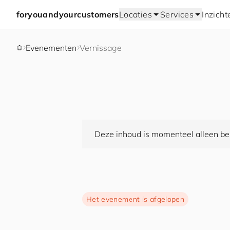
for
you
and
your
cus
to
mers
Locaties
Services
Inzicht
Evenementen
Vernissage
Deze inhoud is momenteel alleen bes
Het evenement is afgelopen