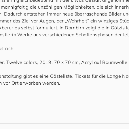
Künstlerin gleichbedeutend mit dem, was Gestalt angenommen
t mannigfaltig die unzähligen Möglichkeiten, die sich innerh
. Dadurch entstehen immer neue überraschende Bilder un
immer das Ziel vor Augen, der „Wahrheit“ ein winziges Stü
erer es selbst formuliert. In Dornbirn zeigt die in Götzis 
nstlerin Werke aus verschiedenen Schaffensphasen der let
elfrich
rer, Twelve colors, 2019, 70 x 70 cm, Acryl auf Baumwolle
anstaltung gibt es eine Gästeliste. Tickets für die Lange Na
 vor Ort erworben werden.