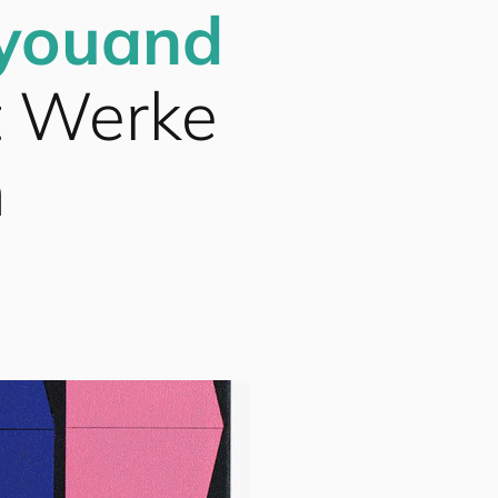
you
and
t Werke
n