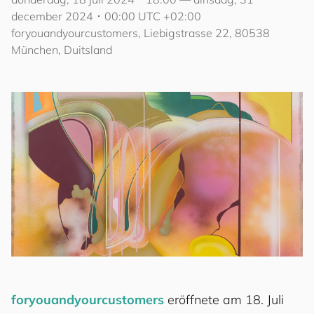
december 2024 ･ 00:00 UTC +02:00
for
you
and
your
cus
to
mers
, Liebigstrasse 22, 80538
München, Duitsland
for
you
and
your
cus
to
mers
eröffnete am 18. Juli