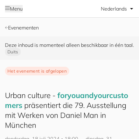
Selecteer taal
Menu
Evenementen
Deze inhoud is momenteel alleen beschikbaar in één taal.
Duits
Het evenement is afgelopen
Urban culture -
for
you
and
your
cus
to
mers
präsentiert die 79. Ausstellung
mit Werken von Daniel Man in
München
donderdag, 18 juli 2024 ･ 18:00 — dinsdag, 31