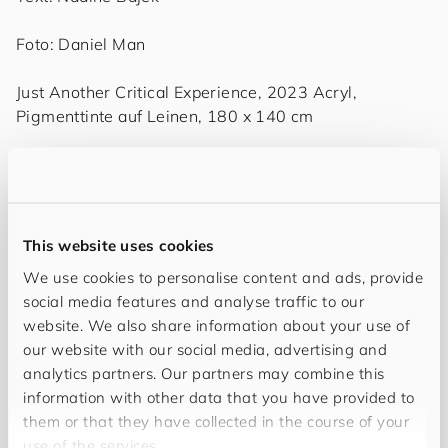
Foto: Daniel Man
Just Another Critical Experience, 2023 Acryl,
Pigmenttinte auf Leinen, 180 x 140 cm
This website uses cookies
We use cookies to personalise content and ads, provide
social media features and analyse traffic to our
Menschen
website. We also share information about your use of
Folgende Mitarbeitende können Sie
our website with our social media, advertising and
analytics partners. Our partners may combine this
bei uns kennenlernen
information with other data that you have provided to
them or that they have collected in the course of your
use of the services.