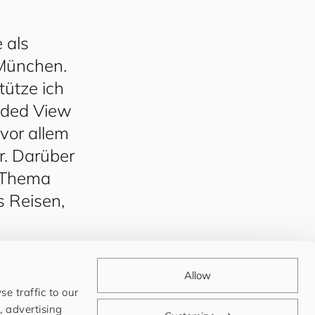
 als
München.
tütze ich
oded View
 vor allem
r. Darüber
s Thema
s Reisen,
Allow
e traffic to our
, advertising