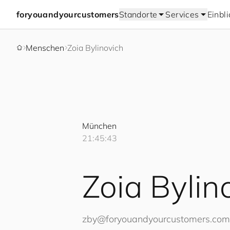
for
you
and
your
cus
to
mers
Standorte
Services
Einbl
Menschen
Zoia Bylinovich
München
21:45:43
Zoia Bylin
zby@
for
you
and
your
cus
to
mers
.com