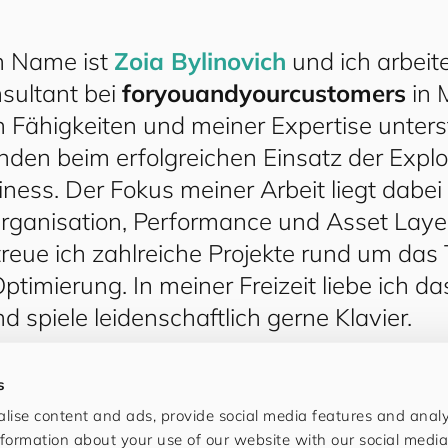
in Name ist
Zoia Bylinovich
und ich arbeite
sultant bei
for
you
and
your
cus
to
mers
in 
 Fähigkeiten und meiner Expertise unters
nden beim erfolgreichen Einsatz der Expl
siness. Der Fokus meiner Arbeit liegt dabei
rganisation, Performance und Asset Laye
reue ich zahlreiche Projekte rund um da
timierung. In meiner Freizeit liebe ich da
nd spiele leidenschaftlich gerne Klavier.
s
lise content and ads, provide social media features and analys
formation about your use of our website with our social media