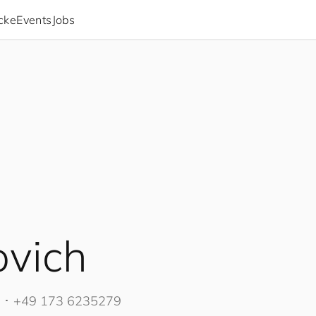
icke
Events
Jobs
ovich
･
+49 173 6235279