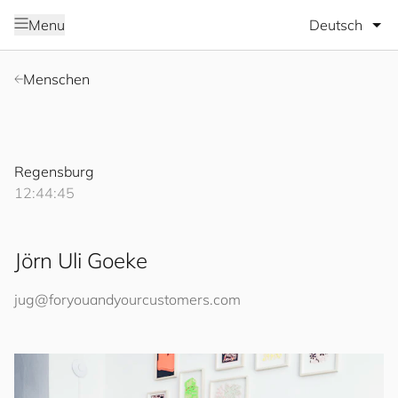
Sprache wäh
Menu
Menschen
Regensburg
12:44:45
Jörn Uli Goeke
jug@
for
you
and
your
cus
to
mers
.com