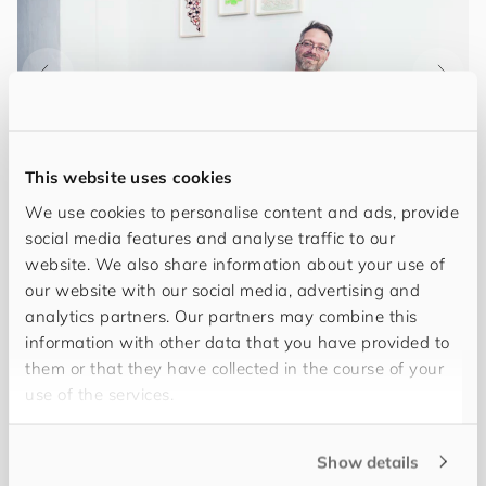
This website uses cookies
We use cookies to personalise content and ads, provide
social media features and analyse traffic to our
website. We also share information about your use of
Ich heisse
Jörn Uli Goeke
und beschäftige mich
our website with our social media, advertising and
seit über 15 Jahren mit PIM. Spezialisiert habe ich
analytics partners. Our partners may combine this
mich auf solide, skalierbare Lösungen in den
information with other data that you have provided to
Bereichen Datenmodellierung, Geschäftsprozesse
them or that they have collected in the course of your
und Systemschnittstellen. Durch meine Erfahrung
use of the services.
in der Leitung technischer Projekte habe ich
gezeigt, dass ich kundenindividuelle Systeme
Show details
konzipieren und erfolgreich umsetzen kann. Meine