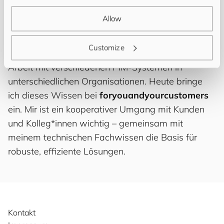
Expertise reicht von fortgeschrittenen
Allow
Datenmodell-Abstraktionen über die Optimierung
von Geschäftsregeln bis zur Entwicklung
Customize
passgenauer Schnittstellen – erarbeitet durch die
Arbeit mit verschiedenen PIM-Systemen in
unterschiedlichen Organisationen. Heute bringe
ich dieses Wissen bei
for
you
and
your
cus
to
mers
ein. Mir ist ein kooperativer Umgang mit Kunden
und Kolleg*innen wichtig – gemeinsam mit
meinem technischen Fachwissen die Basis für
robuste, effiziente Lösungen.
Kontakt