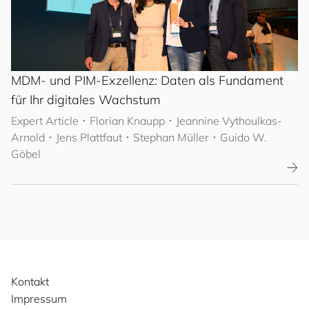
MDM- und PIM-Exzellenz: Daten als Fundament
für Ihr digitales Wachstum
Expert Article
･
Florian Knaupp
･ Jeannine Vythoulkas-
Arnold
･ Jens Plattfaut
･ Stephan Müller
･ Guido W.
Göbel
Kontakt
Impressum