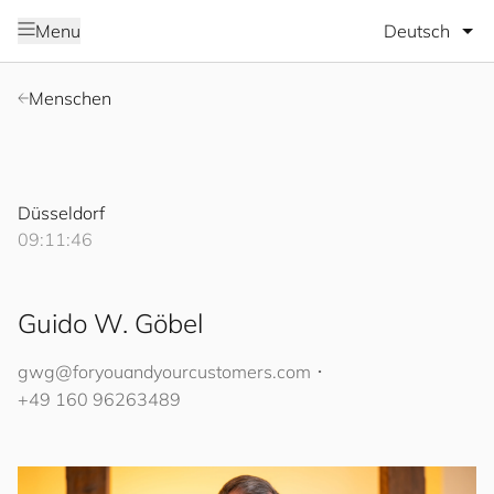
Sprache wäh
Menu
Menschen
Düsseldorf
09:11:46
Guido W. Göbel
gwg@
for
you
and
your
cus
to
mers
.com
･
+49 160 96263489