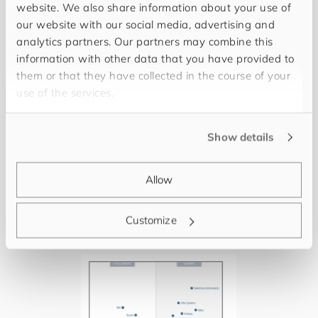
website. We also share information about your use of
our website with our social media, advertising and
analytics partners. Our partners may combine this
information with other data that you have provided to
them or that they have collected in the course of your
use of the services.
Show details
Gemeinsam an der Spitze:
for
you
and
your
cus
to
mers
ist jetzt Platinum Partner von Stibo Systems
Allow
Story
･
Guido W. Göbel
･ Jeannine Vythoulkas-Arnold
･
Kevin Kramp
･ Jens Plattfaut
･ Andreas Breu
Customize