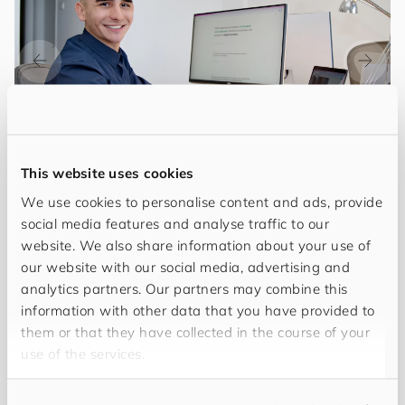
This website uses cookies
We use cookies to personalise content and ads, provide
Hallo, mein Name ist
Claudio Fernando Veloza
.
social media features and analyse traffic to our
website. We also share information about your use of
Als IT-Application Consultant bei
for
you
and
your
our website with our social media, advertising and
cus
to
mers
gilt meine Leidenschaft dem
analytics partners. Our partners may combine this
Stammdatenmanagement (MDM) und den
information with other data that you have provided to
fortschrittlichen Techniken, die Datenintegrität und
them or that they have collected in the course of your
-genauigkeit gewährleisten. Mit einer soliden
use of the services.
Grundlage in IT-Prinzipien und einem scharfen
Auge für Details bin ich bereit für die