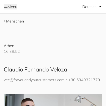
Sprache wäh
Menu
Menschen
Athen
16:38:52
Claudio Fernando Veloza
vec@
for
you
and
your
cus
to
mers
.com
･
+30 6940321779