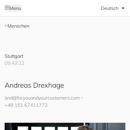
Sprache wäh
Menu
Menschen
Stuttgart
05:42:23
Andreas Drexhage
and@
for
you
and
your
cus
to
mers
.com
･
+49 151 67411772