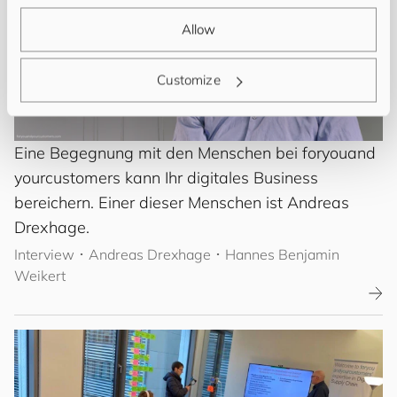
Allow
Customize
Eine Begegnung mit den Menschen bei
for
you
and
your
cus
to
mers
kann Ihr digitales Business
bereichern. Einer dieser Menschen ist Andreas
Drexhage.
Interview
･
Andreas Drexhage
･ Hannes Benjamin
Weikert