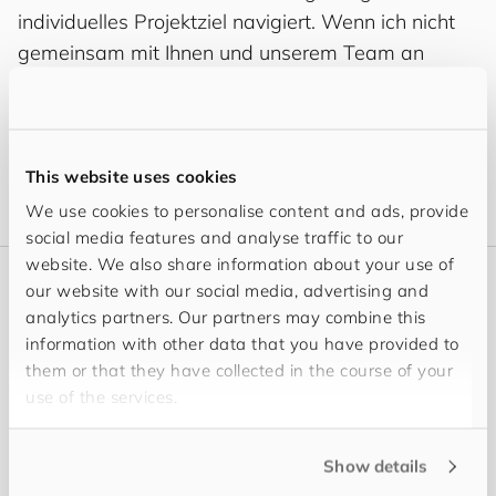
individuelles Projektziel navigiert. Wenn ich nicht
gemeinsam mit Ihnen und unserem Team an
gelungenen Lösungen für Ihre Projekte feile,
genieße ich das Reisen gemeinsam mit meiner
Familie oder gehe einer meiner weiteren
Leidenschaft nach: dem Orientierungslauf.
This website uses cookies
We use cookies to personalise content and ads, provide
social media features and analyse traffic to our
website. We also share information about your use of
our website with our social media, advertising and
Neues
analytics partners. Our partners may combine this
Meine Beiträge
information with other data that you have provided to
them or that they have collected in the course of your
use of the services.
Show details