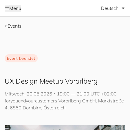
Sprache wäh
Menu
Events
Event beendet
UX Design Meetup Vorarlberg
Mittwoch, 20.05.2026 ･ 19:00 — 21:00 UTC +02:00
for
you
and
your
cus
to
mers
Vorarlberg GmbH, Marktstraße
4, 6850 Dornbirn, Österreich