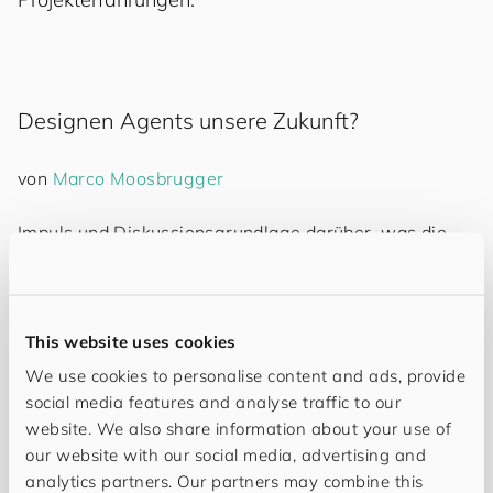
Designen Agents unsere Zukunft?
von
Marco Moosbrugger
Impuls und Diskussionsgrundlage darüber, was die
KI-Entwicklung für Agenturen und Designer:innen aus
Business-Perspektive bedeutet und welche Rolle
Agenten aktuell spielen.
This website uses cookies
Im Sprint mit AI
We use cookies to personalise content and ads, provide
social media features and analyse traffic to our
website. We also share information about your use of
our website with our social media, advertising and
von
Sophie Pilz
analytics partners. Our partners may combine this