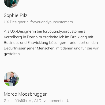
Sophie Pilz
UX Designerin,
for
you
and
your
cus
to
mers
Als UX-Designerin bei
for
you
and
your
cus
to
mers
Vorarlberg in Dornbirn erarbeite ich im Dreiklang mit
Business und Entwicklung Lösungen – orientiert an den
Bedürfnissen jener Menschen, mit denen und für die wir
gestalten.
Marco Moosbrugger
Geschäftsführer , AI Development e.U.