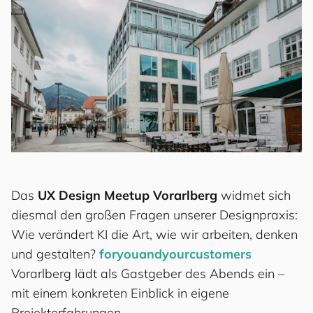
Das
UX Design Meetup Vorarlberg
widmet sich
diesmal den großen Fragen unserer Designpraxis:
Wie verändert KI die Art, wie wir arbeiten, denken
und gestalten?
for
you
and
your
cus
to
mers
Vorarlberg lädt als Gastgeber des Abends ein –
mit einem konkreten Einblick in eigene
Projekterfahrungen.