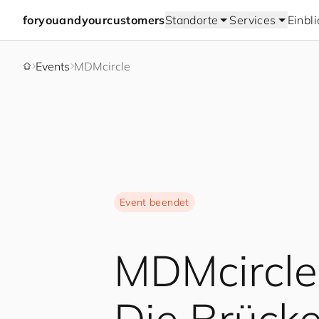
for
you
and
your
cus
to
mers
Standorte
Services
Einbl
Events
MDMcircle
Event beendet
MDMcircle
Die Brück