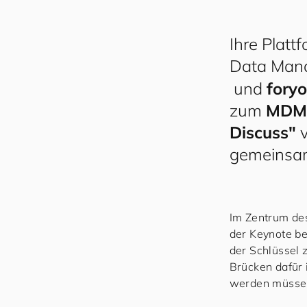
Ihre Platt
Data Man
und
for
yo
zum
MDMc
Discuss"
v
gemeinsam
Im Zentrum des
der Keynote b
der Schlüssel 
Brücken dafür 
werden müssen