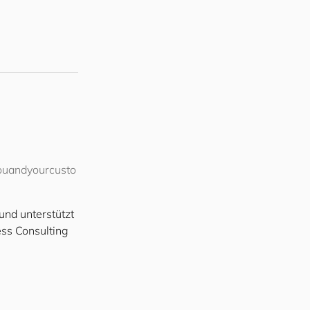
ou
and
your
cus
to
und unterstützt
ss Consulting