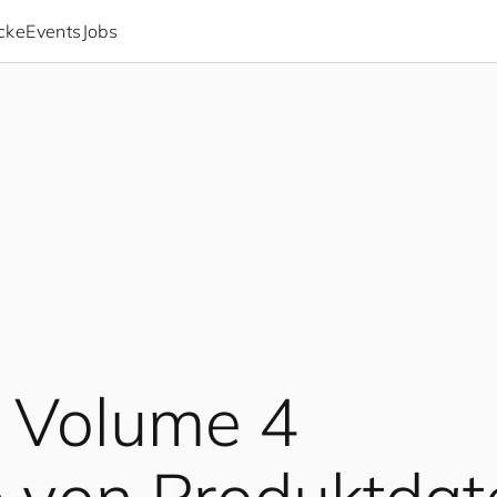
icke
Events
Jobs
 Volume 4
e von Produktdat