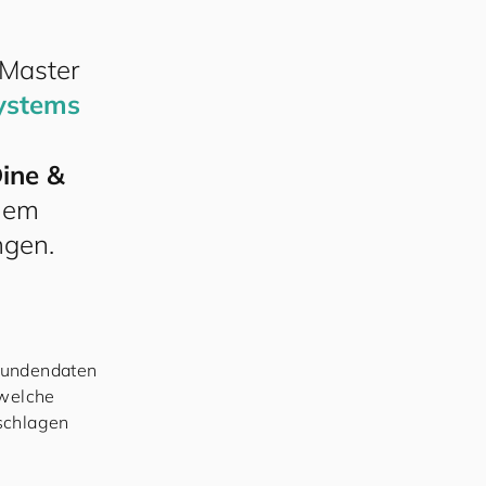
 Master
ystems
ine &
inem
gen.
 Kundendaten
 welche
schlagen