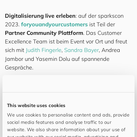
Digitalisierung live erleben
: auf der sparkscon
2023.
for
you
and
your
cus
to
mers
ist Teil der
Partner Community Plattform
. Das Customer
Excellence Team ist beim Event vor Ort und freut
sich mit
Judith Fingerle
,
Sandra Bayer
, Andrea
Jambor und Yasemin Dolu auf spannende
Gespräche.
Hochkarätige Speaker, spannende Talks und intensive
Masterclasses in der besonderen Atmosphäre des
Augsburger Gaswerkgeländes. Die
sparkscon
ist
This website uses cookies
Deutschlands größte Digital Experience Konferenz
We use cookies to personalise content and ads, provide
und DAS Event. Am 22. Juni dreht sich der ganze Tag
social media features and analyse traffic to our
rund um die wichtigsten Trends und Technologien der
website. We also share information about your use of
Digitalisierung – Zukunftsblick garantiert für alle, die
our website with our social media, advertising and