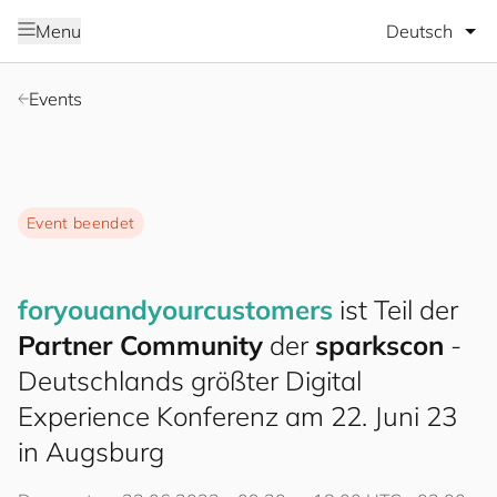
Sprache wäh
Menu
Events
Event beendet
for
you
and
your
cus
to
mers
ist Teil der
Partner Community
der
sparkscon
-
Deutschlands größter Digital
Experience Konferenz am 22. Juni 23
in Augsburg