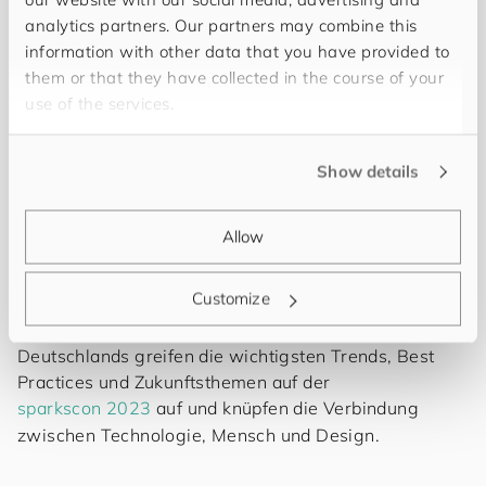
die digitale Zukunft aktiv mitgestalten wollen!
analytics partners. Our partners may combine this
information with other data that you have provided to
Top aktuelle Themen sind unter anderem:
them or that they have collected in the course of your
use of the services.
Digital Strategy and Experience
User Experience and modern Design
Show details
E-Commerce
Zukunftstechnologien
Agile Transformation
Allow
und viele mehr…
Customize
Die führenden Digitalexpert*innen
Deutschlands greifen die wichtigsten Trends, Best
Practices und Zukunftsthemen auf der
sparkscon 2023
auf und knüpfen die Verbindung
zwischen Technologie, Mensch und Design.