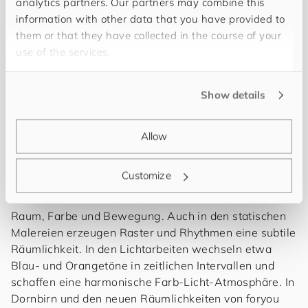
analytics partners. Our partners may combine this
Prantl
in Dornbirn und Feldkirch präsentieren zu
information with other data that you have provided to
dürfen. Die Vernissage fand im Rahmen der ORF
them or that they have collected in the course of your
Langen Nacht der Museen statt, zudem gab es
use of the services.
eine Po-Up während der Lichtstadt Feldkirch
2025 zu erleben.
Show details
Die in Dornbirn lebende Künstlerin Miriam Prantl
Allow
arbeitet mit Malerei, Lichtobjekten und
raumgreifenden Installationen. Ihre reduzierte
Customize
Formensprache ist der konkreten Kunst verbunden,
richtet den Fokus aber stets auf das Erleben von
Raum, Farbe und Bewegung. Auch in den statischen
Malereien erzeugen Raster und Rhythmen eine subtile
Räumlichkeit. In den Lichtarbeiten wechseln etwa
Blau- und Orangetöne in zeitlichen Intervallen und
schaffen eine harmonische Farb-Licht-Atmosphäre. In
Dornbirn und den neuen Räumlichkeiten von
for
you