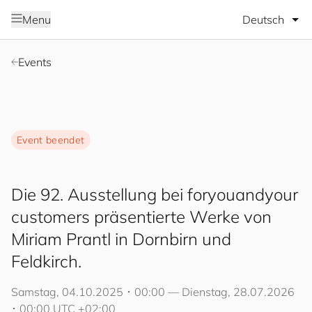
Sprache wäh
Menu
Events
Event beendet
Die 92. Ausstellung bei
for
you
and
your
cus
to
mers
präsentierte Werke von
Miriam Prantl in Dornbirn und
Feldkirch.
Samstag, 04.10.2025 ･ 00:00 — Dienstag, 28.07.2026
･ 00:00 UTC +02:00