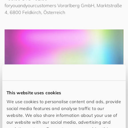
for
you
and
your
cus
to
mers
Vorarlberg GmbH, Marktstraße
4, 6800 Feldkirch, Österreich
This website uses cookies
We use cookies to personalise content and ads, provide
social media features and analyse traffic to our
Wir freuen uns, Ihnen in der 92. Ausstellung bei
website. We also share information about your use of
for
you
and
your
cus
to
mers
,
Werke von
Miriam
our website with our social media, advertising and