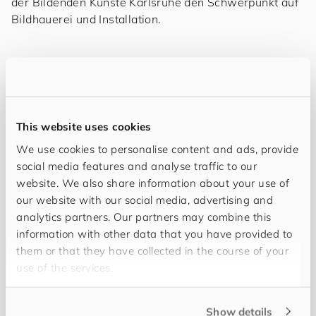
der Bildenden Künste Karlsruhe den Schwerpunkt auf
Bildhauerei und Installation.
This website uses cookies
We use cookies to personalise content and ads, provide
Menschen
social media features and analyse traffic to our
Folgende Mitarbeiter können Sie bei
website. We also share information about your use of
our website with our social media, advertising and
dieser Ausstellung treffen
analytics partners. Our partners may combine this
information with other data that you have provided to
them or that they have collected in the course of your
use of the services.
Show details