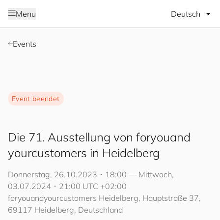
Sprache wäh
Menu
Events
Event beendet
Die 71. Ausstellung von
for
you
and
your
cus
to
mers
in Heidelberg
Donnerstag, 26.10.2023 ･ 18:00 — Mittwoch,
03.07.2024 ･ 21:00 UTC +02:00
for
you
and
your
cus
to
mers
Heidelberg, Hauptstraße 37,
69117 Heidelberg, Deutschland