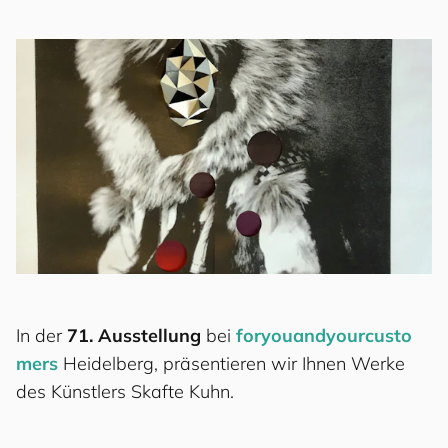
In der
71. Ausstellung
bei
for
you
and
your
cus
to
mers
Heidelberg, präsentieren wir Ihnen Werke
des Künstlers Skafte Kuhn.