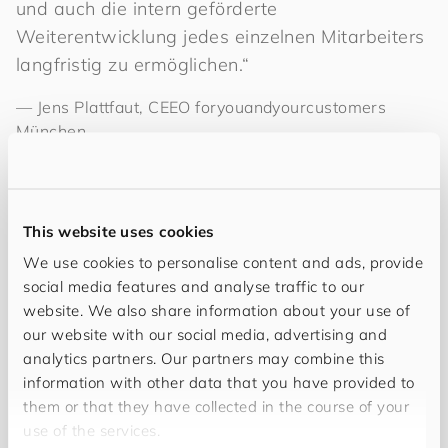
und auch die intern geförderte
Weiterentwicklung jedes einzelnen Mitarbeiters
langfristig zu ermöglichen.“
—
Jens Plattfaut, CEEO
for
you
and
your
cus
to
mers
München
Öffnet man die Eingangstür zum neuen Office, betritt
This website uses cookies
den lang gezogenen Korridor aus geöltem dunklen
Holzparkett, flankiert von hohen Wänden zulaufend
We use cookies to personalise content and ads, provide
auf die in den Decken eingelassenen Lichtquellen und
social media features and analyse traffic to our
folgt den, die hellen und offenen Räume miteinander
website. We also share information about your use of
verbindenden Kunstwerken, nehmen die eingangs von
our website with our social media, advertising and
Jens Plattfaut beschriebenen Vorzüge des neuen
analytics partners. Our partners may combine this
Büros schnell Gestalt an.
information with other data that you have provided to
them or that they have collected in the course of your
use of the services.