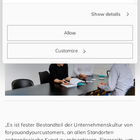
Arbeitsalltag in den neuen Büroräumlichkeiten
München_05.
Show details
Allow
Customize
„Es ist fester Bestandteil der Unternehmenskultur von
for
you
and
your
cus
to
mers
, an allen Standorten
zeitgenössische Kunst zu präsentieren. Einerseits, um