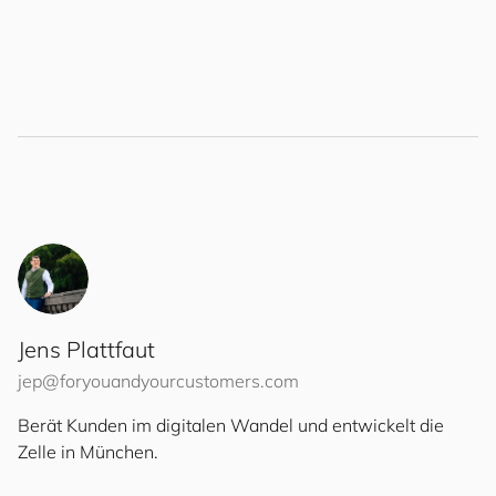
Jens Plattfaut
jep@
for
you
and
your
cus
to
mers
.com
Berät Kunden im digitalen Wandel und entwickelt die
Zelle in München.