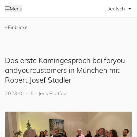
Sprache wäh
Menu
Einblicke
Das erste Kamingespräch bei
for
you
and
your
cus
to
mers
in München mit
Robert Josef Stadler
2023-01-15
･
Jens Plattfaut