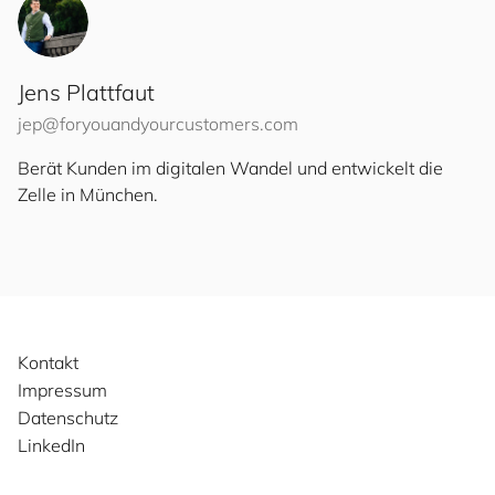
Jens Plattfaut
jep@
for
you
and
your
cus
to
mers
.com
Berät Kunden im digitalen Wandel und entwickelt die
Zelle in München.
Kontakt
Impressum
Datenschutz
LinkedIn