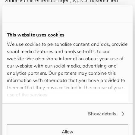
zunächst mit einem deftigen, typisch bayerischen
Abendessen und lustigen Gesprächen. Im Anschluss
daran begaben sich alle ins Kaminzimmer, wo dann
Josef sein neuestes Werk vorstellte.
This website uses cookies
Angelehnt an das Buch präsentierte Josef zudem eine
neue, weiterentwickelte Darstellung des integralen
We use cookies to personalise content and ads, provide
Managements, die dieses noch verständlicher und
social media features and analyse traffic to our
greifbarer macht.
website. We also share information about your use of
our website with our social media, advertising and
Nach so vielen tiefgehenden neuen Denkansätzen
analytics partners. Our partners may combine this
stärkten sich alle während einer kleinen Pause und
information with other data that you have provided to
dann verwandelte sich der Abend in eine lebhafte
them or that they have collected in the course of your
Diskussionsrunde. Zahlreiche Fragen und Antworten
use of the services.
ergaben immer wieder neue Impulse und verliehen
damit dem Thema des Abends enorme Tiefe. Es war
Show details
alles sehr eindrucksvoll und lehrreich und so mancher
Gast ging mit vielen neuen Gedanken heimwärts.
Allow