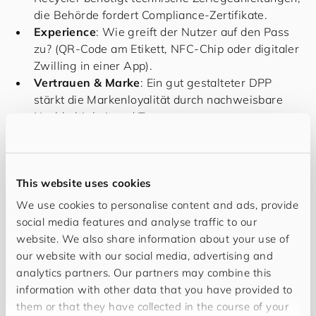
die Behörde fordert Compliance-Zertifikate.
Experience
: Wie greift der Nutzer auf den Pass
zu? (QR-Code am Etikett, NFC-Chip oder digitaler
Zwilling in einer App).
Vertrauen & Marke
: Ein gut gestalteter DPP
stärkt die Markenloyalität durch nachweisbare
Nachhaltigkeit und Transparenz.
3. Organisation & Prozesse: Das
This website uses cookies
operative Getriebe
We use cookies to personalise content and ads, provide
social media features and analyse traffic to our
website. We also share information about your use of
Der DPP verändert, wie Abteilungen
our website with our social media, advertising and
zusammenarbeiten. Er ist ein Querschnittsthema, das
analytics partners. Our partners may combine this
Silos aufbricht.
information with other data that you have provided to
them or that they have collected in the course of your