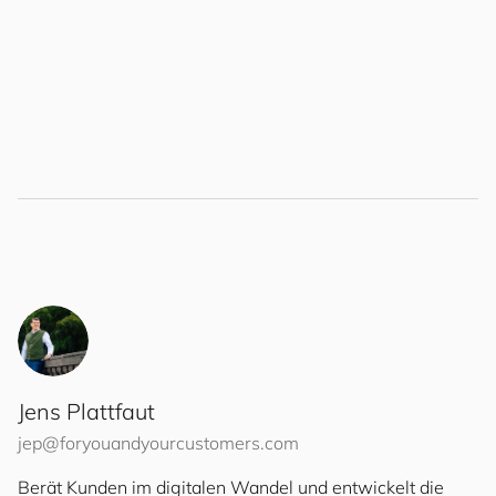
Jens Plattfaut
jep@
for
you
and
your
cus
to
mers
.com
Berät Kunden im digitalen Wandel und entwickelt die